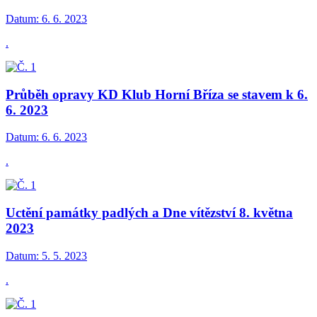
Datum:
6. 6. 2023
.
Průběh opravy KD Klub Horní Bříza se stavem k 6.
6. 2023
Datum:
6. 6. 2023
.
Uctění památky padlých a Dne vítězství 8. května
2023
Datum:
5. 5. 2023
.