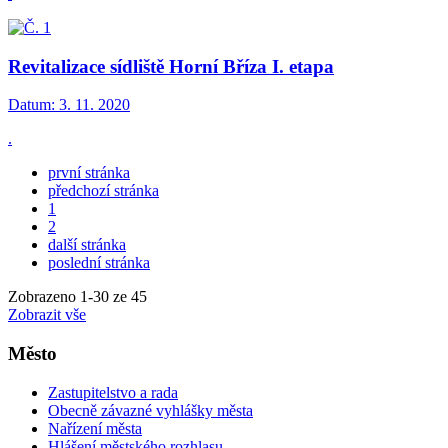
Revitalizace sídliště Horní Bříza I. etapa
Datum:
3. 11. 2020
.
první stránka
předchozí stránka
1
2
další stránka
poslední stránka
Zobrazeno
1
-
30
ze 45
Zobrazit vše
Město
Zastupitelstvo a rada
Obecně závazné vyhlášky města
Nařízení města
Hlášení městského rozhlasu