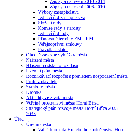
Zápisy a usnesení 2010-2014
Zápisy a usnesení 2006-2010
Výbory zastupitelstva
Jednací řád zastupitelstva
Složení rady
Komise rady a starosty
Jednací řád rady
Plánované termíny ZM a RM
Veřejnoprávní smlouvy
Pravidla a statut
Obecně závazné vyhlášky města
Nařízení města
Hlášení městského rozhlasu
Územní plán města
Rozklikávací rozpočet s přehledem hospodaření města
Profil zadavatele
Symboly města
Kronika
Aktuality ze života města
Veřejná prostranství města Horní Bříza
Strategický plán rozvoje města Horní Bříza 2023 -
2033
Úřad
Úřední deska
Valná hromada Honebního společenstva Horní