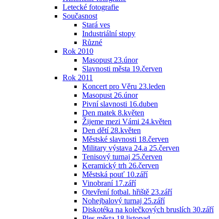
Letecké fotografie
Současnost
Stará ves
Industriální stopy
Různé
Rok 2010
Masopust 23.únor
Slavnosti města 19.červen
Rok 2011
Koncert pro Věru 23.leden
Masopust 26.únor
Pivní slavnosti 16.duben
Den matek 8.květen
Žijeme mezi Vámi 24.květen
Den dětí 28.květen
Městské slavnosti 18.červen
Military výstava 24.a 25.červen
Tenisový turnaj 25.červen
Keramický trh 26.červen
Městská pouť 10.září
Vinobraní 17.září
Otevření fotbal. hřiště 23.září
Nohejbalový turnaj 25.září
Diskotéka na kolečkových bruslích 30.září
Ples města 18.listopad