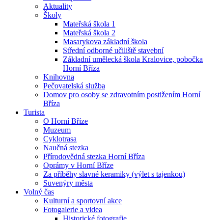
Aktuality
Školy
Mateřská škola 1
Mateřská škola 2
Masarykova základní škola
Střední odborné učiliště stavební
Základní umělecká škola Kralovice, pobočka
Horní Bříza
Knihovna
Pečovatelská služba
Domov pro osoby se zdravotním postižením Horní
Bříza
Turista
O Horní Bříze
Muzeum
Cyklotrasa
Naučná stezka
Přírodovědná stezka Horní Bříza
Oprámy v Horní Bříze
Za příběhy slavné keramiky (výlet s tajenkou)
Suvenýry města
Volný čas
Kulturní a sportovní akce
Fotogalerie a videa
Historické fotografie