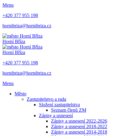
Menu
+420 377 955 198
hornibriza@hornibriza.cz
Horní Bříza
Horní Bříza
+420 377 955 198
hornibriza@hornibriza.cz
Menu
Město
Zastupitelstvo a rada
Složení zastupitelstva
Seznam členů ZM
Zápisy a usnesení
Zápisy a usnesení 2022-2026
Zápisy a usnesení 2018-2022
Zápisy a usnesení 2014-2018