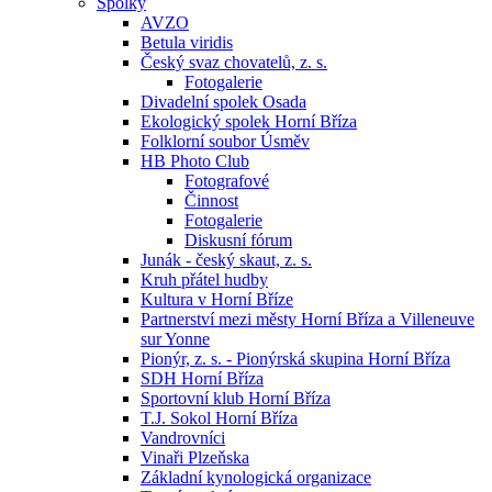
Spolky
AVZO
Betula viridis
Český svaz chovatelů, z. s.
Fotogalerie
Divadelní spolek Osada
Ekologický spolek Horní Bříza
Folklorní soubor Úsměv
HB Photo Club
Fotografové
Činnost
Fotogalerie
Diskusní fórum
Junák - český skaut, z. s.
Kruh přátel hudby
Kultura v Horní Bříze
Partnerství mezi městy Horní Bříza a Villeneuve
sur Yonne
Pionýr, z. s. - Pionýrská skupina Horní Bříza
SDH Horní Bříza
Sportovní klub Horní Bříza
T.J. Sokol Horní Bříza
Vandrovníci
Vinaři Plzeňska
Základní kynologická organizace