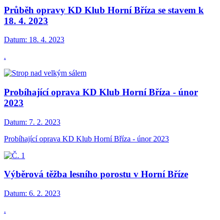
Průběh opravy KD Klub Horní Bříza se stavem k
18. 4. 2023
Datum:
18. 4. 2023
.
Probíhající oprava KD Klub Horní Bříza - únor
2023
Datum:
7. 2. 2023
Probíhající oprava KD Klub Horní Bříza - únor 2023
Výběrová těžba lesního porostu v Horní Bříze
Datum:
6. 2. 2023
.