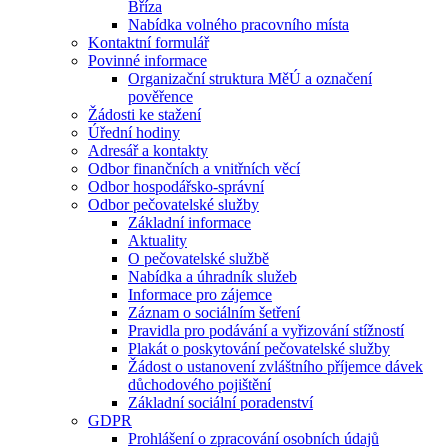
Bříza
Nabídka volného pracovního místa
Kontaktní formulář
Povinné informace
Organizační struktura MěÚ a označení
pověřence
Žádosti ke stažení
Úřední hodiny
Adresář a kontakty
Odbor finančních a vnitřních věcí
Odbor hospodářsko-správní
Odbor pečovatelské služby
Základní informace
Aktuality
O pečovatelské službě
Nabídka a úhradník služeb
Informace pro zájemce
Záznam o sociálním šetření
Pravidla pro podávání a vyřizování stížností
Plakát o poskytování pečovatelské služby
Žádost o ustanovení zvláštního příjemce dávek
důchodového pojištění
Základní sociální poradenství
GDPR
Prohlášení o zpracování osobních údajů