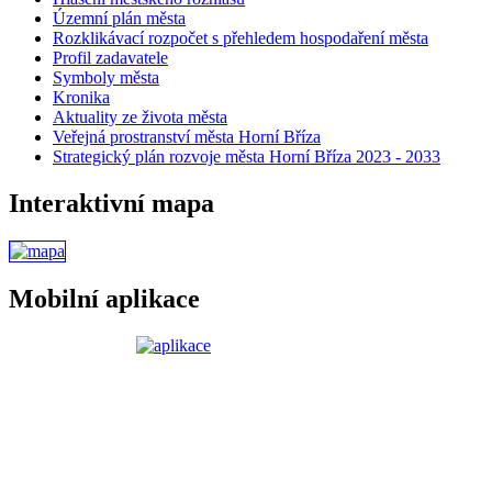
Územní plán města
Rozklikávací rozpočet s přehledem hospodaření města
Profil zadavatele
Symboly města
Kronika
Aktuality ze života města
Veřejná prostranství města Horní Bříza
Strategický plán rozvoje města Horní Bříza 2023 - 2033
Interaktivní mapa
Mobilní aplikace