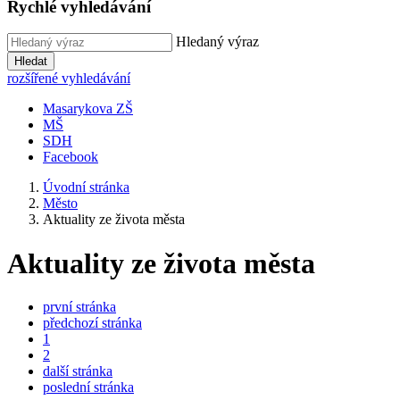
Rychlé vyhledávání
Hledaný výraz
Hledat
rozšířené vyhledávání
Masarykova ZŠ
MŠ
SDH
Facebook
Úvodní stránka
Město
Aktuality ze života města
Aktuality ze života města
první stránka
předchozí stránka
1
2
další stránka
poslední stránka