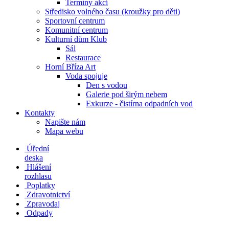
Termíny akcí
Středisko volného času (kroužky pro děti)
Sportovní centrum
Komunitní centrum
Kulturní dům Klub
Sál
Restaurace
Horní Bříza Art
Voda spojuje
Den s vodou
Galerie pod širým nebem
Exkurze - čistírna odpadních vod
Kontakty
Napište nám
Mapa webu
Úřední
deska
Hlášení
rozhlasu
Poplatky
Zdravotnictví
Zpravodaj
Odpady