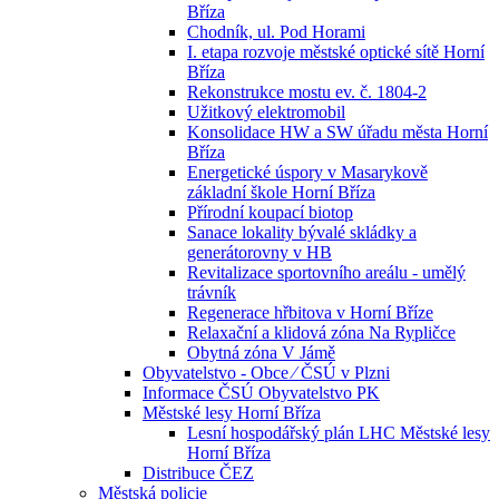
Bříza
Chodník, ul. Pod Horami
I. etapa rozvoje městské optické sítě Horní
Bříza
Rekonstrukce mostu ev. č. 1804-2
Užitkový elektromobil
Konsolidace HW a SW úřadu města Horní
Bříza
Energetické úspory v Masarykově
základní škole Horní Bříza
Přírodní koupací biotop
Sanace lokality bývalé skládky a
generátorovny v HB
Revitalizace sportovního areálu - umělý
trávník
Regenerace hřbitova v Horní Bříze
Relaxační a klidová zóna Na Rypličce
Obytná zóna V Jámě
Obyvatelstvo - Obce ⁄ ČSÚ v Plzni
Informace ČSÚ Obyvatelstvo PK
Městské lesy Horní Bříza
Lesní hospodářský plán LHC Městské lesy
Horní Bříza
Distribuce ČEZ
Městská policie