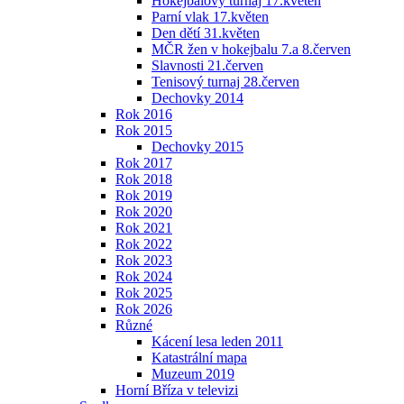
Hokejbalový turnaj 17.květen
Parní vlak 17.květen
Den dětí 31.květen
MČR žen v hokejbalu 7.a 8.červen
Slavnosti 21.červen
Tenisový turnaj 28.červen
Dechovky 2014
Rok 2016
Rok 2015
Dechovky 2015
Rok 2017
Rok 2018
Rok 2019
Rok 2020
Rok 2021
Rok 2022
Rok 2023
Rok 2024
Rok 2025
Rok 2026
Různé
Kácení lesa leden 2011
Katastrální mapa
Muzeum 2019
Horní Bříza v televizi