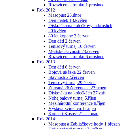
Rozsvícení stromku 1.prosinec
Rok 2012
Masopust 25.únor
Den matek 13.květen
Diskotéka na kolečkových bruslích
20.květen
80 let kopané 2.červen
Den dětí 2.červen
Tenisový turnaj 16.červen
Městské slavnosti 23.červen
Rozsvícení stromku 6.prosinec
Rok 2013
Den dětí 8.červen
Bojová ukázka 22.červen
Slavnosti 22.červen
Tenisový turnaj 29.červen
Zpívaná 26.červenec a 23.srpen
Diskotéka na kolečkách 27.září
Nohejbalový turnaj 5.říjen
Mezinárodní konference 8.říjen
Výstava zvířectva 12.říjen
Koncert Kosovi 21.listopad
Rok 2014
Masopust a Zabijačkové hody 1.březen