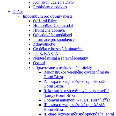
Kontaktní údaje na DPO
Prohlášení o cookies
Občan
Infocentrum pro občany města
O Horní Bříze
Hornobřízský zpravodaj
Hromadná doprava
Odpadové hospodářství
Informace pro snoubence
Zdravotnictví
Co dělat v krizových situacích
I.C.E. KARTA
Některé místní a správní poplatky
Ostatní
Připravované a realizované projekty
Rekonstrukce veřejného osvětlení města
Horní Bříza
IV. etapa rozvoje městské optické sítě
Horní Bříza
Rekonstrukce víceúčelového sportoviště
(kurty) Horní Bříza
Dopravní automobil - JSDH Horní Bříza
III. etapa rozvoje městské optické sítě
Horní Bříza
II. etapa rozvoje městské optické sítě Horní