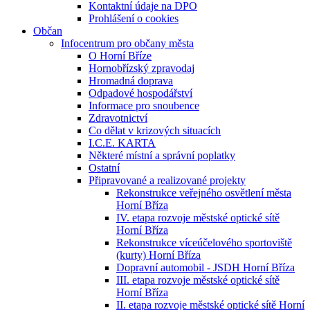
Kontaktní údaje na DPO
Prohlášení o cookies
Občan
Infocentrum pro občany města
O Horní Bříze
Hornobřízský zpravodaj
Hromadná doprava
Odpadové hospodářství
Informace pro snoubence
Zdravotnictví
Co dělat v krizových situacích
I.C.E. KARTA
Některé místní a správní poplatky
Ostatní
Připravované a realizované projekty
Rekonstrukce veřejného osvětlení města
Horní Bříza
IV. etapa rozvoje městské optické sítě
Horní Bříza
Rekonstrukce víceúčelového sportoviště
(kurty) Horní Bříza
Dopravní automobil - JSDH Horní Bříza
III. etapa rozvoje městské optické sítě
Horní Bříza
II. etapa rozvoje městské optické sítě Horní