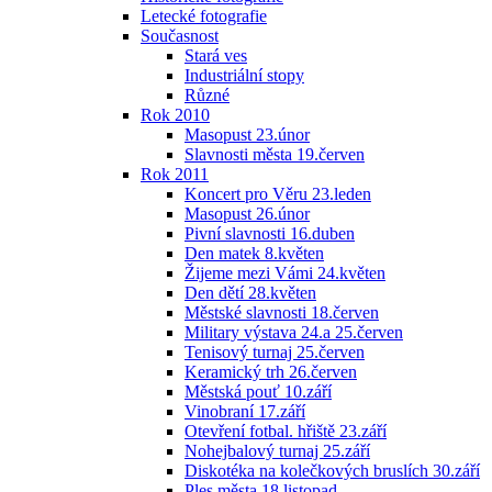
Letecké fotografie
Současnost
Stará ves
Industriální stopy
Různé
Rok 2010
Masopust 23.únor
Slavnosti města 19.červen
Rok 2011
Koncert pro Věru 23.leden
Masopust 26.únor
Pivní slavnosti 16.duben
Den matek 8.květen
Žijeme mezi Vámi 24.květen
Den dětí 28.květen
Městské slavnosti 18.červen
Military výstava 24.a 25.červen
Tenisový turnaj 25.červen
Keramický trh 26.červen
Městská pouť 10.září
Vinobraní 17.září
Otevření fotbal. hřiště 23.září
Nohejbalový turnaj 25.září
Diskotéka na kolečkových bruslích 30.září
Ples města 18.listopad