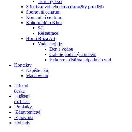
Termíny akcí
Středisko volného času (kroužky pro děti)
Sportovní centrum
Komunitní centrum
Kulturní dům Klub
Sál
Restaurace
Horní Bříza Art
Voda spojuje
Den s vodou
Galerie pod širým nebem
Exkurze - čistírna odpadních vod
Kontakty
Napište nám
Mapa webu
Úřední
deska
Hlášení
rozhlasu
Poplatky
Zdravotnictví
Zpravodaj
Odpady