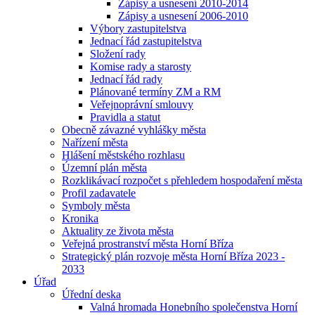
Zápisy a usnesení 2010-2014
Zápisy a usnesení 2006-2010
Výbory zastupitelstva
Jednací řád zastupitelstva
Složení rady
Komise rady a starosty
Jednací řád rady
Plánované termíny ZM a RM
Veřejnoprávní smlouvy
Pravidla a statut
Obecně závazné vyhlášky města
Nařízení města
Hlášení městského rozhlasu
Územní plán města
Rozklikávací rozpočet s přehledem hospodaření města
Profil zadavatele
Symboly města
Kronika
Aktuality ze života města
Veřejná prostranství města Horní Bříza
Strategický plán rozvoje města Horní Bříza 2023 -
2033
Úřad
Úřední deska
Valná hromada Honebního společenstva Horní