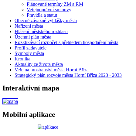
Plánované termíny ZM a RM
Veřejnoprávní smlouvy
Pravidla a statut
Obecně závazné vyhlášky města
Nařízení města
Hlášení městského rozhlasu
Územní plán města
Rozklikávací rozpočet s přehledem hospodaření města
Profil zadavatele
Symboly města
Kronika
Aktuality ze života města
Veřejná prostranství města Horní Bříza
Strategický plán rozvoje města Horní Bříza 2023 - 2033
Interaktivní mapa
Mobilní aplikace