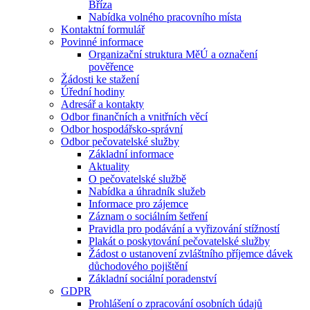
Bříza
Nabídka volného pracovního místa
Kontaktní formulář
Povinné informace
Organizační struktura MěÚ a označení
pověřence
Žádosti ke stažení
Úřední hodiny
Adresář a kontakty
Odbor finančních a vnitřních věcí
Odbor hospodářsko-správní
Odbor pečovatelské služby
Základní informace
Aktuality
O pečovatelské službě
Nabídka a úhradník služeb
Informace pro zájemce
Záznam o sociálním šetření
Pravidla pro podávání a vyřizování stížností
Plakát o poskytování pečovatelské služby
Žádost o ustanovení zvláštního příjemce dávek
důchodového pojištění
Základní sociální poradenství
GDPR
Prohlášení o zpracování osobních údajů