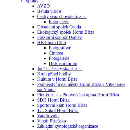
Spolky
AVZO
Betula viridis
Český svaz chovatelů, z. s.
Fotogalerie
Divadelní spolek Osada
Ekologický spolek Horní Bříza
Folklorní soubor Úsměv
HB Photo Club
Fotografové
Činnost
Fotogalerie
Diskusní fórum
Junák - český skaut, z. s.
Kruh přátel hudby
Kultura v Horní Bříze
Partnerství mezi městy Horní Bříza a Villeneuve
sur Yonne
Pionýr, z. s. - Pionýrská skupina Horní Bříza
SDH Horní Bříza
Sportovní klub Horní Bříza
T.J. Sokol Horní Bříza
Vandrovníci
Vinaři Plzeňska
Základní kynologická organizace