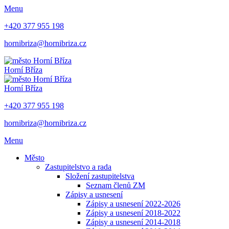
Menu
+420 377 955 198
hornibriza@hornibriza.cz
Horní Bříza
Horní Bříza
+420 377 955 198
hornibriza@hornibriza.cz
Menu
Město
Zastupitelstvo a rada
Složení zastupitelstva
Seznam členů ZM
Zápisy a usnesení
Zápisy a usnesení 2022-2026
Zápisy a usnesení 2018-2022
Zápisy a usnesení 2014-2018