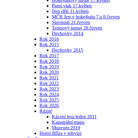
Hokejbalový turnaj 17.květen
Parní vlak 17.květen
Den dětí 31.květen
MČR žen v hokejbalu 7.a 8.červen
Slavnosti 21.červen
Tenisový turnaj 28.červen
Dechovky 2014
Rok 2016
Rok 2015
Dechovky 2015
Rok 2017
Rok 2018
Rok 2019
Rok 2020
Rok 2021
Rok 2022
Rok 2023
Rok 2024
Rok 2025
Rok 2026
Různé
Kácení lesa leden 2011
Katastrální mapa
Muzeum 2019
Horní Bříza v televizi