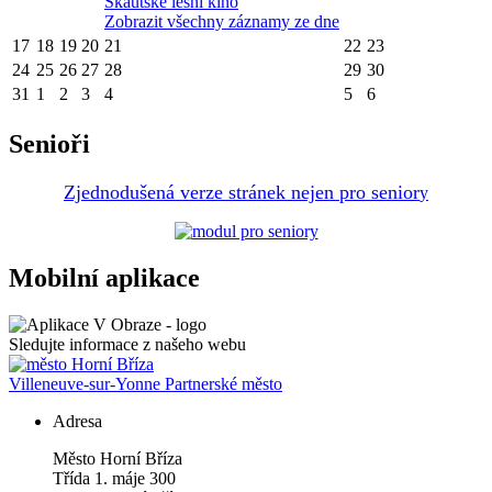
Skautské lesní kino
Zobrazit všechny záznamy ze dne
17
18
19
20
21
22
23
24
25
26
27
28
29
30
31
1
2
3
4
5
6
Senioři
Zjednodušená verze stránek nejen pro senior
y
Mobilní aplikace
Sledujte informace z našeho webu
Villeneuve-sur-Yonne
Partnerské město
Adresa
Město Horní Bříza
Třída 1. máje 300