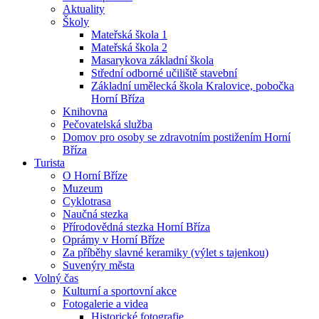
Aktuality
Školy
Mateřská škola 1
Mateřská škola 2
Masarykova základní škola
Střední odborné učiliště stavební
Základní umělecká škola Kralovice, pobočka
Horní Bříza
Knihovna
Pečovatelská služba
Domov pro osoby se zdravotním postižením Horní
Bříza
Turista
O Horní Bříze
Muzeum
Cyklotrasa
Naučná stezka
Přírodovědná stezka Horní Bříza
Oprámy v Horní Bříze
Za příběhy slavné keramiky (výlet s tajenkou)
Suvenýry města
Volný čas
Kulturní a sportovní akce
Fotogalerie a videa
Historické fotografie