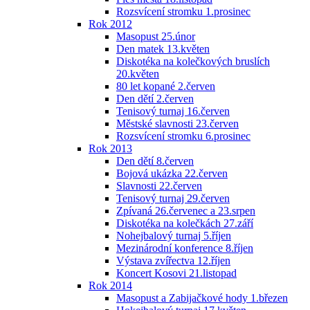
Rozsvícení stromku 1.prosinec
Rok 2012
Masopust 25.únor
Den matek 13.květen
Diskotéka na kolečkových bruslích
20.květen
80 let kopané 2.červen
Den dětí 2.červen
Tenisový turnaj 16.červen
Městské slavnosti 23.červen
Rozsvícení stromku 6.prosinec
Rok 2013
Den dětí 8.červen
Bojová ukázka 22.červen
Slavnosti 22.červen
Tenisový turnaj 29.červen
Zpívaná 26.červenec a 23.srpen
Diskotéka na kolečkách 27.září
Nohejbalový turnaj 5.říjen
Mezinárodní konference 8.říjen
Výstava zvířectva 12.říjen
Koncert Kosovi 21.listopad
Rok 2014
Masopust a Zabijačkové hody 1.březen