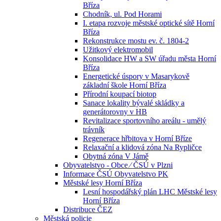
Bříza
Chodník, ul. Pod Horami
I. etapa rozvoje městské optické sítě Horní
Bříza
Rekonstrukce mostu ev. č. 1804-2
Užitkový elektromobil
Konsolidace HW a SW úřadu města Horní
Bříza
Energetické úspory v Masarykově
základní škole Horní Bříza
Přírodní koupací biotop
Sanace lokality bývalé skládky a
generátorovny v HB
Revitalizace sportovního areálu - umělý
trávník
Regenerace hřbitova v Horní Bříze
Relaxační a klidová zóna Na Rypličce
Obytná zóna V Jámě
Obyvatelstvo - Obce ⁄ ČSÚ v Plzni
Informace ČSÚ Obyvatelstvo PK
Městské lesy Horní Bříza
Lesní hospodářský plán LHC Městské lesy
Horní Bříza
Distribuce ČEZ
Městská policie