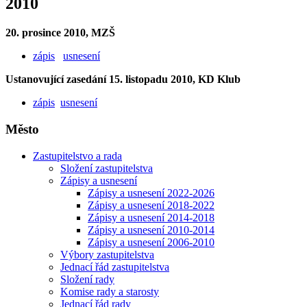
2010
20. prosince 2010, MZŠ
zápis
usnesení
Ustanovující zasedání 15. listopadu 2010, KD Klub
zápis
usnesení
Město
Zastupitelstvo a rada
Složení zastupitelstva
Zápisy a usnesení
Zápisy a usnesení 2022-2026
Zápisy a usnesení 2018-2022
Zápisy a usnesení 2014-2018
Zápisy a usnesení 2010-2014
Zápisy a usnesení 2006-2010
Výbory zastupitelstva
Jednací řád zastupitelstva
Složení rady
Komise rady a starosty
Jednací řád rady