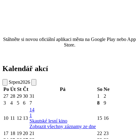
Stáhněte si novou oficiální aplikaci města na Google Play nebo App
Store.
Kalendář akcí
Srpen
2026
Po
Út
St
Čt
Pá
So
Ne
27
28
29
30
31
1
2
3
4
5
6
7
8
9
14
1
10
11
12
13
15
16
Skautské lesní kino
Zobrazit všechny záznamy ze dne
17
18
19
20
21
22
23