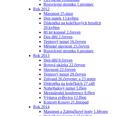
Rozsvícení stromku 1.prosinec
Rok 2012
Masopust 25.únor
Den matek 13.květen
Diskotéka na kolečkových bruslích
20.květen
80 let kopané 2.červen
Den dětí 2.červen
Tenisový turnaj 16.červen
Městské slavnosti 23.červen
Rozsvícení stromku 6.prosinec
Rok 2013
Den dětí 8.červen
Bojová ukázka 22.červen
Slavnosti 22.červen
Tenisový turnaj 29.červen
Zpívaná 26.červenec a 23.srpen
Diskotéka na kolečkách 27.září
Nohejbalový turnaj 5.říjen
Mezinárodní konference 8.říjen
Výstava zvířectva 12.říjen
Koncert Kosovi 21.listopad
Rok 2014
Masopust a Zabijačkové hody 1.březen