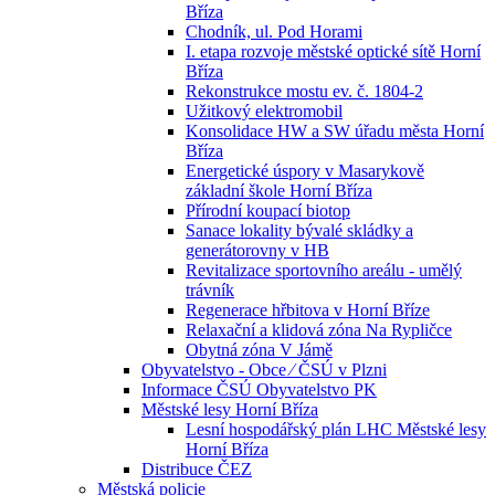
Bříza
Chodník, ul. Pod Horami
I. etapa rozvoje městské optické sítě Horní
Bříza
Rekonstrukce mostu ev. č. 1804-2
Užitkový elektromobil
Konsolidace HW a SW úřadu města Horní
Bříza
Energetické úspory v Masarykově
základní škole Horní Bříza
Přírodní koupací biotop
Sanace lokality bývalé skládky a
generátorovny v HB
Revitalizace sportovního areálu - umělý
trávník
Regenerace hřbitova v Horní Bříze
Relaxační a klidová zóna Na Rypličce
Obytná zóna V Jámě
Obyvatelstvo - Obce ⁄ ČSÚ v Plzni
Informace ČSÚ Obyvatelstvo PK
Městské lesy Horní Bříza
Lesní hospodářský plán LHC Městské lesy
Horní Bříza
Distribuce ČEZ
Městská policie