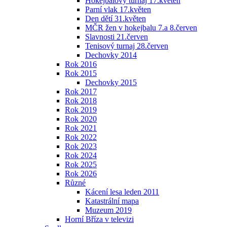
Hokejbalový turnaj 17.květen
Parní vlak 17.květen
Den dětí 31.květen
MČR žen v hokejbalu 7.a 8.červen
Slavnosti 21.červen
Tenisový turnaj 28.červen
Dechovky 2014
Rok 2016
Rok 2015
Dechovky 2015
Rok 2017
Rok 2018
Rok 2019
Rok 2020
Rok 2021
Rok 2022
Rok 2023
Rok 2024
Rok 2025
Rok 2026
Různé
Kácení lesa leden 2011
Katastrální mapa
Muzeum 2019
Horní Bříza v televizi