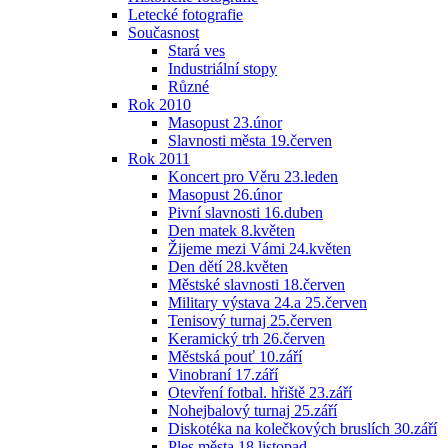
Letecké fotografie
Současnost
Stará ves
Industriální stopy
Různé
Rok 2010
Masopust 23.únor
Slavnosti města 19.červen
Rok 2011
Koncert pro Věru 23.leden
Masopust 26.únor
Pivní slavnosti 16.duben
Den matek 8.květen
Žijeme mezi Vámi 24.květen
Den dětí 28.květen
Městské slavnosti 18.červen
Military výstava 24.a 25.červen
Tenisový turnaj 25.červen
Keramický trh 26.červen
Městská pouť 10.září
Vinobraní 17.září
Otevření fotbal. hřiště 23.září
Nohejbalový turnaj 25.září
Diskotéka na kolečkových bruslích 30.září
Ples města 18.listopad