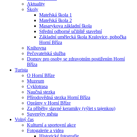
Aktuality
Školy
Mateřská škola 1
Mateřská škola 2
Masarykova základní škola
Střední odborné učiliště stavební
Základní umělecká škola Kralovice, pobočka
Horní Bříza
Knihovna
Pečovatelská služba
Domov pro osoby se zdravotním postižením Horní
Bříza
Turista
O Horní Bříze
Muzeum
Cyklotrasa
Naučná stezka
Přírodovědná stezka Horní Bříza
Oprámy v Horní Bříze
Za příběhy slavné keramiky (výlet s tajenkou)
Suvenýry města
Volný čas
Kulturní a sportovní akce
Fotogalerie a videa
Historické fotografie