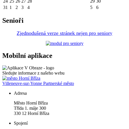
24
25
26
27
28
29
30
31
1
2
3
4
5
6
Senioři
Zjednodušená verze stránek nejen pro senior
y
Mobilní aplikace
Sledujte informace z našeho webu
Villeneuve-sur-Yonne
Partnerské město
Adresa
Město Horní Bříza
Třída 1. máje 300
330 12 Horní Bříza
Spojení