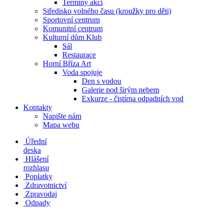
Termíny akcí
Středisko volného času (kroužky pro děti)
Sportovní centrum
Komunitní centrum
Kulturní dům Klub
Sál
Restaurace
Horní Bříza Art
Voda spojuje
Den s vodou
Galerie pod širým nebem
Exkurze - čistírna odpadních vod
Kontakty
Napište nám
Mapa webu
Úřední
deska
Hlášení
rozhlasu
Poplatky
Zdravotnictví
Zpravodaj
Odpady