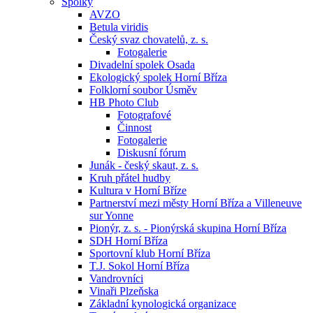
Spolky
AVZO
Betula viridis
Český svaz chovatelů, z. s.
Fotogalerie
Divadelní spolek Osada
Ekologický spolek Horní Bříza
Folklorní soubor Úsměv
HB Photo Club
Fotografové
Činnost
Fotogalerie
Diskusní fórum
Junák - český skaut, z. s.
Kruh přátel hudby
Kultura v Horní Bříze
Partnerství mezi městy Horní Bříza a Villeneuve
sur Yonne
Pionýr, z. s. - Pionýrská skupina Horní Bříza
SDH Horní Bříza
Sportovní klub Horní Bříza
T.J. Sokol Horní Bříza
Vandrovníci
Vinaři Plzeňska
Základní kynologická organizace