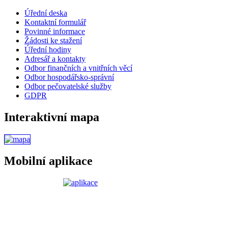
Úřední deska
Kontaktní formulář
Povinné informace
Žádosti ke stažení
Úřední hodiny
Adresář a kontakty
Odbor finančních a vnitřních věcí
Odbor hospodářsko-správní
Odbor pečovatelské služby
GDPR
Interaktivní mapa
Mobilní aplikace