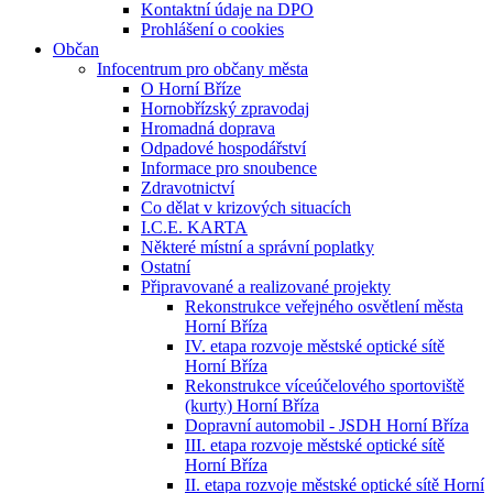
Kontaktní údaje na DPO
Prohlášení o cookies
Občan
Infocentrum pro občany města
O Horní Bříze
Hornobřízský zpravodaj
Hromadná doprava
Odpadové hospodářství
Informace pro snoubence
Zdravotnictví
Co dělat v krizových situacích
I.C.E. KARTA
Některé místní a správní poplatky
Ostatní
Připravované a realizované projekty
Rekonstrukce veřejného osvětlení města
Horní Bříza
IV. etapa rozvoje městské optické sítě
Horní Bříza
Rekonstrukce víceúčelového sportoviště
(kurty) Horní Bříza
Dopravní automobil - JSDH Horní Bříza
III. etapa rozvoje městské optické sítě
Horní Bříza
II. etapa rozvoje městské optické sítě Horní