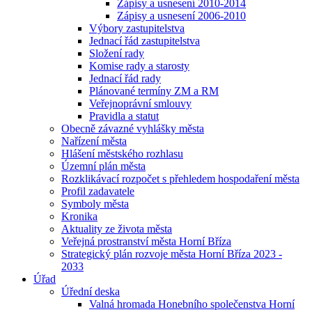
Zápisy a usnesení 2010-2014
Zápisy a usnesení 2006-2010
Výbory zastupitelstva
Jednací řád zastupitelstva
Složení rady
Komise rady a starosty
Jednací řád rady
Plánované termíny ZM a RM
Veřejnoprávní smlouvy
Pravidla a statut
Obecně závazné vyhlášky města
Nařízení města
Hlášení městského rozhlasu
Územní plán města
Rozklikávací rozpočet s přehledem hospodaření města
Profil zadavatele
Symboly města
Kronika
Aktuality ze života města
Veřejná prostranství města Horní Bříza
Strategický plán rozvoje města Horní Bříza 2023 -
2033
Úřad
Úřední deska
Valná hromada Honebního společenstva Horní