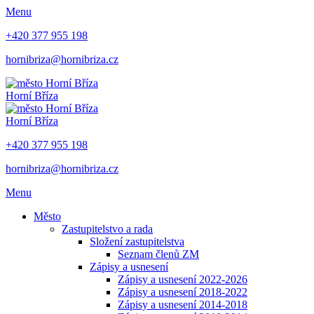
Menu
+420 377 955 198
hornibriza@hornibriza.cz
Horní Bříza
Horní Bříza
+420 377 955 198
hornibriza@hornibriza.cz
Menu
Město
Zastupitelstvo a rada
Složení zastupitelstva
Seznam členů ZM
Zápisy a usnesení
Zápisy a usnesení 2022-2026
Zápisy a usnesení 2018-2022
Zápisy a usnesení 2014-2018