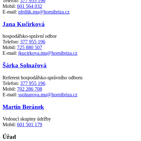
Telefon:
377 955 196
Mobil:
601 564 032
E-mail:
pfrdlik.mu@hornibriza.cz
Jana Kučírková
hospodářsko-správní odbor
Telefon:
377 955 196
Mobil:
725 880 507
E-mail:
jkucirkova.mu@hornibriza.cz
Šárka Solnařová
Referent hospodářsko-správního odboru
Telefon:
377 955 196
Mobil:
702 286 708
E-mail:
ssolnarova.mu@hornibriza.cz
Martin Beránek
Vedoucí skupiny údržby
Mobil:
601 501 179
Úřad