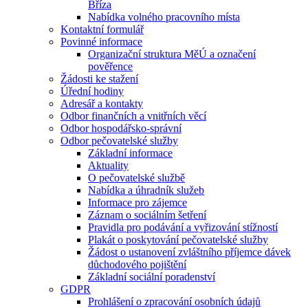
Bříza
Nabídka volného pracovního místa
Kontaktní formulář
Povinné informace
Organizační struktura MěÚ a označení
pověřence
Žádosti ke stažení
Úřední hodiny
Adresář a kontakty
Odbor finančních a vnitřních věcí
Odbor hospodářsko-správní
Odbor pečovatelské služby
Základní informace
Aktuality
O pečovatelské službě
Nabídka a úhradník služeb
Informace pro zájemce
Záznam o sociálním šetření
Pravidla pro podávání a vyřizování stížností
Plakát o poskytování pečovatelské služby
Žádost o ustanovení zvláštního příjemce dávek
důchodového pojištění
Základní sociální poradenství
GDPR
Prohlášení o zpracování osobních údajů