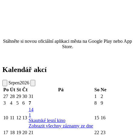
Stáhněte si novou oficiální aplikaci města na Google Play nebo App
Store.
Kalendář akcí
Srpen
2026
Po
Út
St
Čt
Pá
So
Ne
27
28
29
30
31
1
2
3
4
5
6
7
8
9
14
1
10
11
12
13
15
16
Skautské lesní kino
Zobrazit všechny záznamy ze dne
17
18
19
20
21
22
23