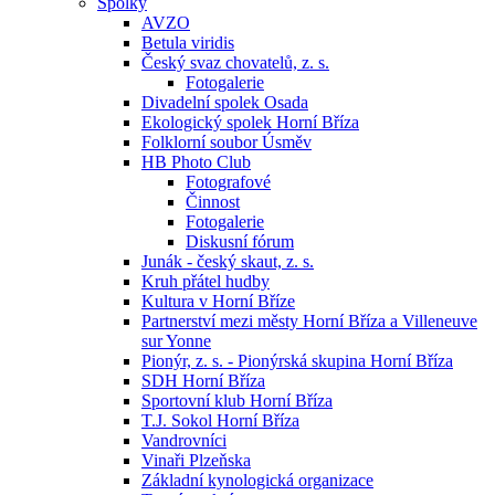
Spolky
AVZO
Betula viridis
Český svaz chovatelů, z. s.
Fotogalerie
Divadelní spolek Osada
Ekologický spolek Horní Bříza
Folklorní soubor Úsměv
HB Photo Club
Fotografové
Činnost
Fotogalerie
Diskusní fórum
Junák - český skaut, z. s.
Kruh přátel hudby
Kultura v Horní Bříze
Partnerství mezi městy Horní Bříza a Villeneuve
sur Yonne
Pionýr, z. s. - Pionýrská skupina Horní Bříza
SDH Horní Bříza
Sportovní klub Horní Bříza
T.J. Sokol Horní Bříza
Vandrovníci
Vinaři Plzeňska
Základní kynologická organizace