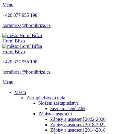
Menu
+420 377 955 198
hornibriza@hornibriza.cz
Horní Bříza
Horní Bříza
+420 377 955 198
hornibriza@hornibriza.cz
Menu
Město
Zastupitelstvo a rada
Složení zastupitelstva
Seznam členů ZM
Zápisy a usnesení
Zápisy a usnesení 2022-2026
Zápisy a usnesení 2018-2022
Zápisy a usnesení 2014-2018