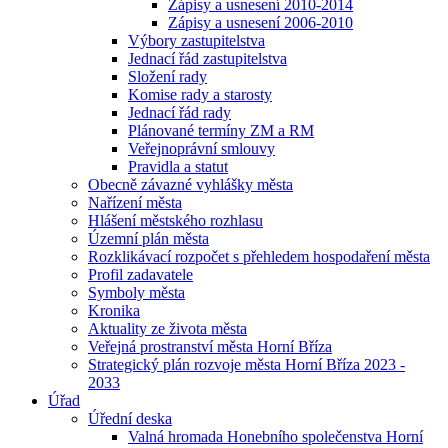
Zápisy a usnesení 2010-2014
Zápisy a usnesení 2006-2010
Výbory zastupitelstva
Jednací řád zastupitelstva
Složení rady
Komise rady a starosty
Jednací řád rady
Plánované termíny ZM a RM
Veřejnoprávní smlouvy
Pravidla a statut
Obecně závazné vyhlášky města
Nařízení města
Hlášení městského rozhlasu
Územní plán města
Rozklikávací rozpočet s přehledem hospodaření města
Profil zadavatele
Symboly města
Kronika
Aktuality ze života města
Veřejná prostranství města Horní Bříza
Strategický plán rozvoje města Horní Bříza 2023 -
2033
Úřad
Úřední deska
Valná hromada Honebního společenstva Horní