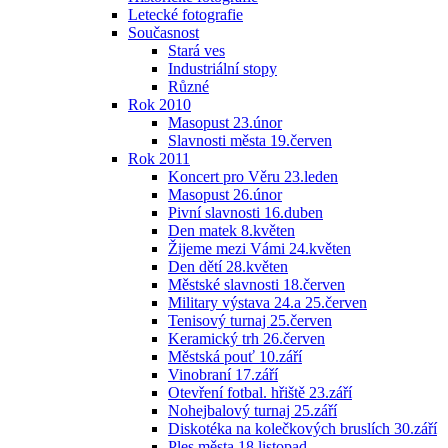
Letecké fotografie
Současnost
Stará ves
Industriální stopy
Různé
Rok 2010
Masopust 23.únor
Slavnosti města 19.červen
Rok 2011
Koncert pro Věru 23.leden
Masopust 26.únor
Pivní slavnosti 16.duben
Den matek 8.květen
Žijeme mezi Vámi 24.květen
Den dětí 28.květen
Městské slavnosti 18.červen
Military výstava 24.a 25.červen
Tenisový turnaj 25.červen
Keramický trh 26.červen
Městská pouť 10.září
Vinobraní 17.září
Otevření fotbal. hřiště 23.září
Nohejbalový turnaj 25.září
Diskotéka na kolečkových bruslích 30.září
Ples města 18.listopad