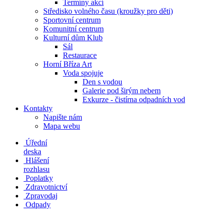
Termíny akcí
Středisko volného času (kroužky pro děti)
Sportovní centrum
Komunitní centrum
Kulturní dům Klub
Sál
Restaurace
Horní Bříza Art
Voda spojuje
Den s vodou
Galerie pod širým nebem
Exkurze - čistírna odpadních vod
Kontakty
Napište nám
Mapa webu
Úřední
deska
Hlášení
rozhlasu
Poplatky
Zdravotnictví
Zpravodaj
Odpady