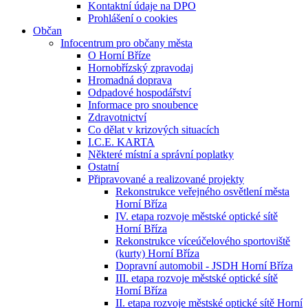
Kontaktní údaje na DPO
Prohlášení o cookies
Občan
Infocentrum pro občany města
O Horní Bříze
Hornobřízský zpravodaj
Hromadná doprava
Odpadové hospodářství
Informace pro snoubence
Zdravotnictví
Co dělat v krizových situacích
I.C.E. KARTA
Některé místní a správní poplatky
Ostatní
Připravované a realizované projekty
Rekonstrukce veřejného osvětlení města
Horní Bříza
IV. etapa rozvoje městské optické sítě
Horní Bříza
Rekonstrukce víceúčelového sportoviště
(kurty) Horní Bříza
Dopravní automobil - JSDH Horní Bříza
III. etapa rozvoje městské optické sítě
Horní Bříza
II. etapa rozvoje městské optické sítě Horní