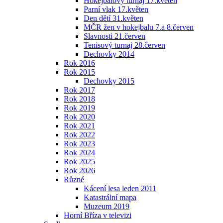
Hokejbalový turnaj 17.květen
Parní vlak 17.květen
Den dětí 31.květen
MČR žen v hokejbalu 7.a 8.červen
Slavnosti 21.červen
Tenisový turnaj 28.červen
Dechovky 2014
Rok 2016
Rok 2015
Dechovky 2015
Rok 2017
Rok 2018
Rok 2019
Rok 2020
Rok 2021
Rok 2022
Rok 2023
Rok 2024
Rok 2025
Rok 2026
Různé
Kácení lesa leden 2011
Katastrální mapa
Muzeum 2019
Horní Bříza v televizi