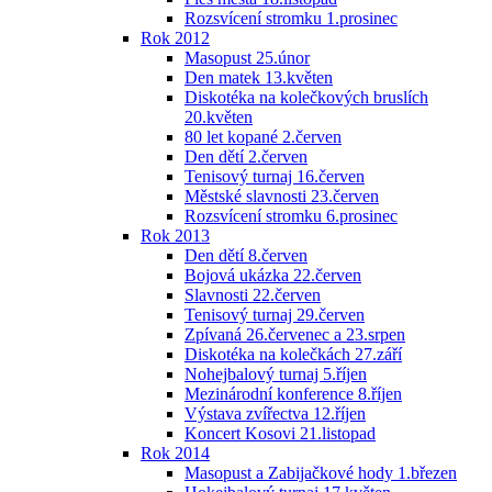
Rozsvícení stromku 1.prosinec
Rok 2012
Masopust 25.únor
Den matek 13.květen
Diskotéka na kolečkových bruslích
20.květen
80 let kopané 2.červen
Den dětí 2.červen
Tenisový turnaj 16.červen
Městské slavnosti 23.červen
Rozsvícení stromku 6.prosinec
Rok 2013
Den dětí 8.červen
Bojová ukázka 22.červen
Slavnosti 22.červen
Tenisový turnaj 29.červen
Zpívaná 26.červenec a 23.srpen
Diskotéka na kolečkách 27.září
Nohejbalový turnaj 5.říjen
Mezinárodní konference 8.říjen
Výstava zvířectva 12.říjen
Koncert Kosovi 21.listopad
Rok 2014
Masopust a Zabijačkové hody 1.březen