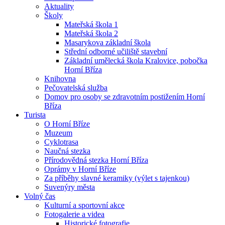
Aktuality
Školy
Mateřská škola 1
Mateřská škola 2
Masarykova základní škola
Střední odborné učiliště stavební
Základní umělecká škola Kralovice, pobočka
Horní Bříza
Knihovna
Pečovatelská služba
Domov pro osoby se zdravotním postižením Horní
Bříza
Turista
O Horní Bříze
Muzeum
Cyklotrasa
Naučná stezka
Přírodovědná stezka Horní Bříza
Oprámy v Horní Bříze
Za příběhy slavné keramiky (výlet s tajenkou)
Suvenýry města
Volný čas
Kulturní a sportovní akce
Fotogalerie a videa
Historické fotografie