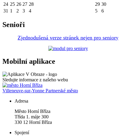
24
25
26
27
28
29
30
31
1
2
3
4
5
6
Senioři
Zjednodušená verze stránek nejen pro senior
y
Mobilní aplikace
Sledujte informace z našeho webu
Villeneuve-sur-Yonne
Partnerské město
Adresa
Město Horní Bříza
Třída 1. máje 300
330 12 Horní Bříza
Spojení