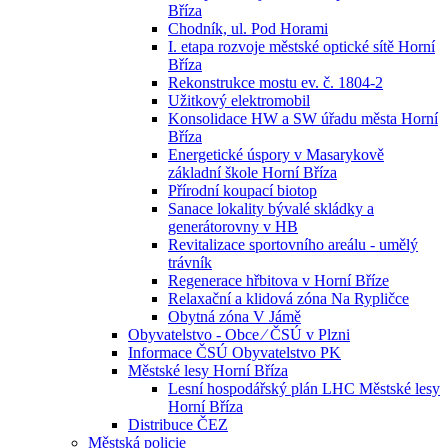
Bříza
Chodník, ul. Pod Horami
I. etapa rozvoje městské optické sítě Horní
Bříza
Rekonstrukce mostu ev. č. 1804-2
Užitkový elektromobil
Konsolidace HW a SW úřadu města Horní
Bříza
Energetické úspory v Masarykově
základní škole Horní Bříza
Přírodní koupací biotop
Sanace lokality bývalé skládky a
generátorovny v HB
Revitalizace sportovního areálu - umělý
trávník
Regenerace hřbitova v Horní Bříze
Relaxační a klidová zóna Na Rypličce
Obytná zóna V Jámě
Obyvatelstvo - Obce ⁄ ČSÚ v Plzni
Informace ČSÚ Obyvatelstvo PK
Městské lesy Horní Bříza
Lesní hospodářský plán LHC Městské lesy
Horní Bříza
Distribuce ČEZ
Městská policie