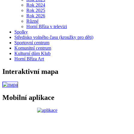
Rok 2024
Rok 2025
Rok 2026
Různé
Horní Bříza v televizi
Spolky
Středisko volného času (kroužky pro děti)
Sportovní centrum
Komunitní centrum
Kulturní dům Klub
Horní Bříza Art
Interaktivní mapa
Mobilní aplikace