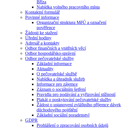
Bříza
Nabídka volného pracovního místa
Kontaktní formulář
Povinné informace
Organizační struktura MěÚ a označení
pověřence
Žádosti ke stažení
Úřední hodiny
Adresář a kontakty
Odbor finančních a vnitřních věcí
Odbor hospodářsko-správní
Odbor pečovatelské služby
Základní informace
Aktuality
O pečovatelské službě
Nabídka a úhradník služeb
Informace pro zájemce
Záznam o sociálním šetření
Pravidla pro podávání a vyřizování stížností
Plakát o poskytování pečovatelské služby
Žádost o ustanovení zvláštního příjemce dávek
důchodového pojištění
Základní sociální poradenství
GDPR
Prohlášení o zpracování osobních údajů