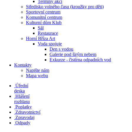
Termíny akcí
Středisko volného času (kroužky pro děti)
Sportovní centrum
Komunitní centrum
Kulturní dům Klub
Sál
Restaurace
Horní Bříza Art
Voda spojuje
Den s vodou
Galerie pod širým nebem
Exkurze - čistírna odpadních vod
Kontakty
Napište nám
Mapa webu
Úřední
deska
Hlášení
rozhlasu
Poplatky
Zdravotnictví
Zpravodaj
Odpady