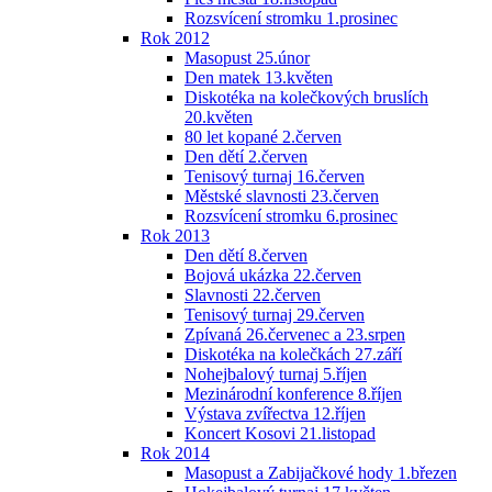
Rozsvícení stromku 1.prosinec
Rok 2012
Masopust 25.únor
Den matek 13.květen
Diskotéka na kolečkových bruslích
20.květen
80 let kopané 2.červen
Den dětí 2.červen
Tenisový turnaj 16.červen
Městské slavnosti 23.červen
Rozsvícení stromku 6.prosinec
Rok 2013
Den dětí 8.červen
Bojová ukázka 22.červen
Slavnosti 22.červen
Tenisový turnaj 29.červen
Zpívaná 26.červenec a 23.srpen
Diskotéka na kolečkách 27.září
Nohejbalový turnaj 5.říjen
Mezinárodní konference 8.říjen
Výstava zvířectva 12.říjen
Koncert Kosovi 21.listopad
Rok 2014
Masopust a Zabijačkové hody 1.březen