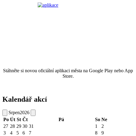
Stáhněte si novou oficiální aplikaci města na Google Play nebo App
Store.
Kalendář akcí
Srpen
2026
Po
Út
St
Čt
Pá
So
Ne
27
28
29
30
31
1
2
3
4
5
6
7
8
9