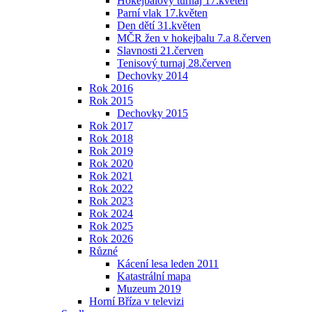
Hokejbalový turnaj 17.květen
Parní vlak 17.květen
Den dětí 31.květen
MČR žen v hokejbalu 7.a 8.červen
Slavnosti 21.červen
Tenisový turnaj 28.červen
Dechovky 2014
Rok 2016
Rok 2015
Dechovky 2015
Rok 2017
Rok 2018
Rok 2019
Rok 2020
Rok 2021
Rok 2022
Rok 2023
Rok 2024
Rok 2025
Rok 2026
Různé
Kácení lesa leden 2011
Katastrální mapa
Muzeum 2019
Horní Bříza v televizi