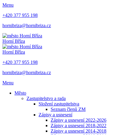
Menu
+420 377 955 198
hornibriza@hornibriza.cz
Horní Bříza
Horní Bříza
+420 377 955 198
hornibriza@hornibriza.cz
Menu
Město
Zastupitelstvo a rada
Složení zastupitelstva
Seznam členů ZM
Zápisy a usnesení
Zápisy a usnesení 2022-2026
Zápisy a usnesení 2018-2022
Zápisy a usnesení 2014-2018