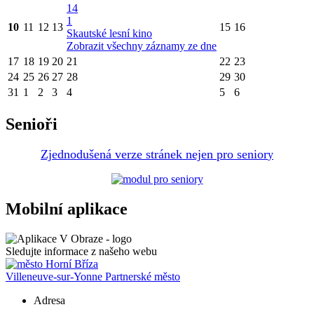
14
1
10
11
12
13
15
16
Skautské lesní kino
Zobrazit všechny záznamy ze dne
17
18
19
20
21
22
23
24
25
26
27
28
29
30
31
1
2
3
4
5
6
Senioři
Zjednodušená verze stránek nejen pro senior
y
Mobilní aplikace
Sledujte informace z našeho webu
Villeneuve-sur-Yonne
Partnerské město
Adresa