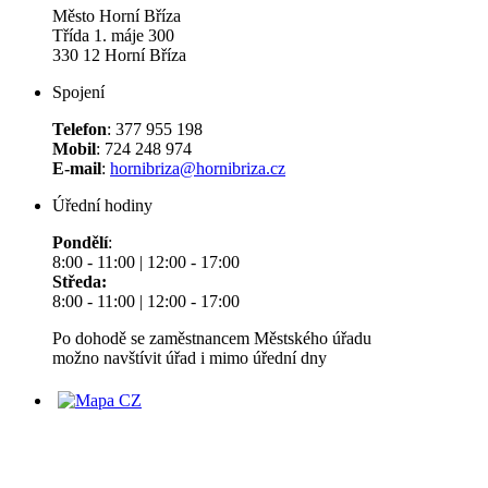
Město Horní Bříza
Třída 1. máje 300
330 12 Horní Bříza
Spojení
Telefon
: 377 955 198
Mobil
: 724 248 974
E-mail
:
hornibriza@hornibriza.cz
Úřední hodiny
Pondělí
:
8:00 - 11:00 | 12:00 - 17:00
Středa:
8:00 - 11:00 | 12:00 - 17:00
Po dohodě se zaměstnancem Městského úřadu
možno navštívit úřad i mimo úřední dny