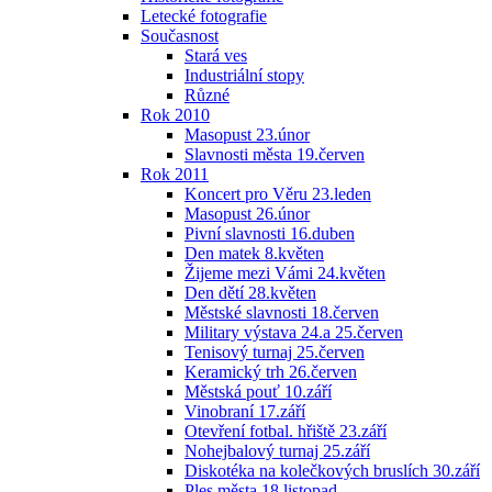
Letecké fotografie
Současnost
Stará ves
Industriální stopy
Různé
Rok 2010
Masopust 23.únor
Slavnosti města 19.červen
Rok 2011
Koncert pro Věru 23.leden
Masopust 26.únor
Pivní slavnosti 16.duben
Den matek 8.květen
Žijeme mezi Vámi 24.květen
Den dětí 28.květen
Městské slavnosti 18.červen
Military výstava 24.a 25.červen
Tenisový turnaj 25.červen
Keramický trh 26.červen
Městská pouť 10.září
Vinobraní 17.září
Otevření fotbal. hřiště 23.září
Nohejbalový turnaj 25.září
Diskotéka na kolečkových bruslích 30.září
Ples města 18.listopad