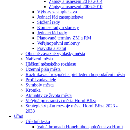
Zápisy a usnesení 2010-2014
Zápisy a usnesení 2006-2010
Výbory zastupitelstva
Jednací řád zastupitelstva
Složení rady
Komise rady a starosty
Jednací řád rady
Plánované termíny ZM a RM
Veřejnoprávní smlouvy
Pravidla a statut
Obecně závazné vyhlášky města
Nařízení města
Hlášení městského rozhlasu
Územní plán města
Rozklikávací rozpočet s přehledem hospodaření města
Profil zadavatele
Symboly města
Kronika
Aktuality ze života města
Veřejná prostranství města Horní Bříza
Strategický plán rozvoje města Horní Bříza 2023 -
2033
Úřad
Úřední deska
Valná hromada Honebního společenstva Horní