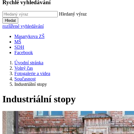
Rychlé vyhledávání
Hledaný výraz
Hledat
rozšířené vyhledávání
Masarykova ZŠ
MŠ
SDH
Facebook
Úvodní stránka
Volný čas
Fotogalerie a videa
Současnost
Industriální stopy
Industriální stopy