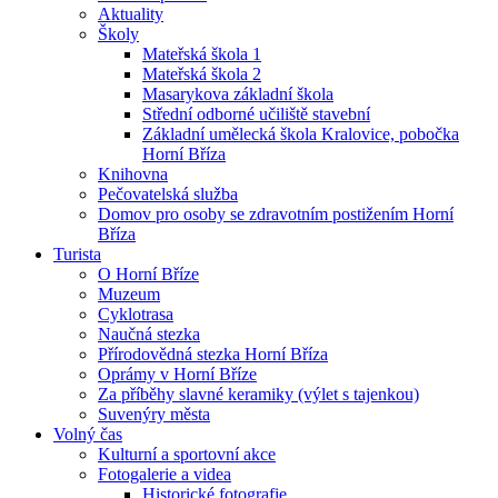
Aktuality
Školy
Mateřská škola 1
Mateřská škola 2
Masarykova základní škola
Střední odborné učiliště stavební
Základní umělecká škola Kralovice, pobočka
Horní Bříza
Knihovna
Pečovatelská služba
Domov pro osoby se zdravotním postižením Horní
Bříza
Turista
O Horní Bříze
Muzeum
Cyklotrasa
Naučná stezka
Přírodovědná stezka Horní Bříza
Oprámy v Horní Bříze
Za příběhy slavné keramiky (výlet s tajenkou)
Suvenýry města
Volný čas
Kulturní a sportovní akce
Fotogalerie a videa
Historické fotografie