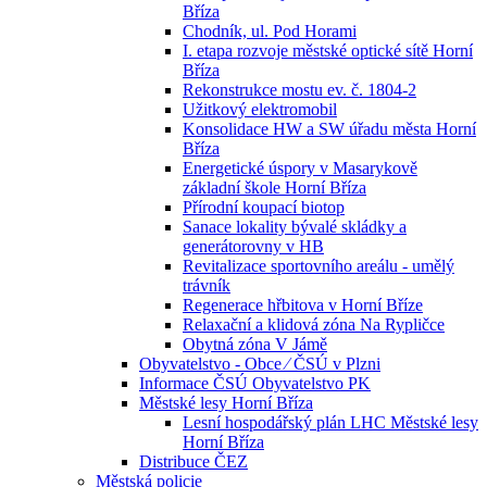
Bříza
Chodník, ul. Pod Horami
I. etapa rozvoje městské optické sítě Horní
Bříza
Rekonstrukce mostu ev. č. 1804-2
Užitkový elektromobil
Konsolidace HW a SW úřadu města Horní
Bříza
Energetické úspory v Masarykově
základní škole Horní Bříza
Přírodní koupací biotop
Sanace lokality bývalé skládky a
generátorovny v HB
Revitalizace sportovního areálu - umělý
trávník
Regenerace hřbitova v Horní Bříze
Relaxační a klidová zóna Na Rypličce
Obytná zóna V Jámě
Obyvatelstvo - Obce ⁄ ČSÚ v Plzni
Informace ČSÚ Obyvatelstvo PK
Městské lesy Horní Bříza
Lesní hospodářský plán LHC Městské lesy
Horní Bříza
Distribuce ČEZ
Městská policie