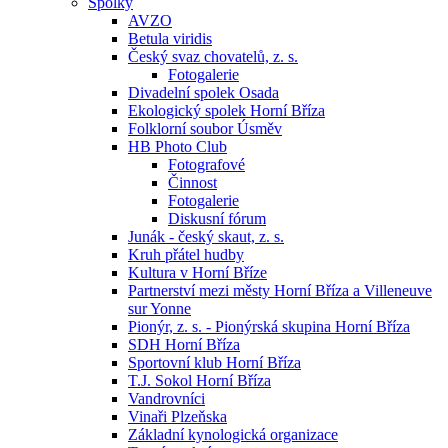
Spolky
AVZO
Betula viridis
Český svaz chovatelů, z. s.
Fotogalerie
Divadelní spolek Osada
Ekologický spolek Horní Bříza
Folklorní soubor Úsměv
HB Photo Club
Fotografové
Činnost
Fotogalerie
Diskusní fórum
Junák - český skaut, z. s.
Kruh přátel hudby
Kultura v Horní Bříze
Partnerství mezi městy Horní Bříza a Villeneuve
sur Yonne
Pionýr, z. s. - Pionýrská skupina Horní Bříza
SDH Horní Bříza
Sportovní klub Horní Bříza
T.J. Sokol Horní Bříza
Vandrovníci
Vinaři Plzeňska
Základní kynologická organizace