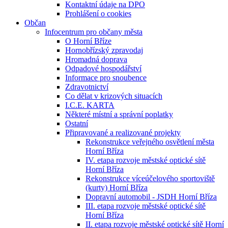
Kontaktní údaje na DPO
Prohlášení o cookies
Občan
Infocentrum pro občany města
O Horní Bříze
Hornobřízský zpravodaj
Hromadná doprava
Odpadové hospodářství
Informace pro snoubence
Zdravotnictví
Co dělat v krizových situacích
I.C.E. KARTA
Některé místní a správní poplatky
Ostatní
Připravované a realizované projekty
Rekonstrukce veřejného osvětlení města
Horní Bříza
IV. etapa rozvoje městské optické sítě
Horní Bříza
Rekonstrukce víceúčelového sportoviště
(kurty) Horní Bříza
Dopravní automobil - JSDH Horní Bříza
III. etapa rozvoje městské optické sítě
Horní Bříza
II. etapa rozvoje městské optické sítě Horní