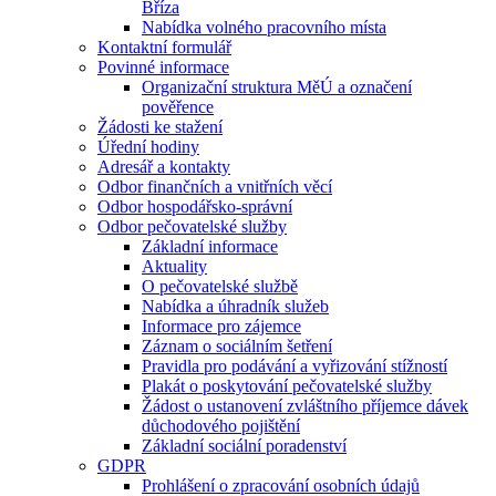
Bříza
Nabídka volného pracovního místa
Kontaktní formulář
Povinné informace
Organizační struktura MěÚ a označení
pověřence
Žádosti ke stažení
Úřední hodiny
Adresář a kontakty
Odbor finančních a vnitřních věcí
Odbor hospodářsko-správní
Odbor pečovatelské služby
Základní informace
Aktuality
O pečovatelské službě
Nabídka a úhradník služeb
Informace pro zájemce
Záznam o sociálním šetření
Pravidla pro podávání a vyřizování stížností
Plakát o poskytování pečovatelské služby
Žádost o ustanovení zvláštního příjemce dávek
důchodového pojištění
Základní sociální poradenství
GDPR
Prohlášení o zpracování osobních údajů