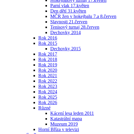
Hokejbalový turnaj 17.květen
Parní vlak 17.květen
Den dětí 31.květen
MČR žen v hokejbalu 7.a 8.červen
Slavnosti 21.červen
Tenisový turnaj 28.červen
Dechovky 2014
Rok 2016
Rok 2015
Dechovky 2015
Rok 2017
Rok 2018
Rok 2019
Rok 2020
Rok 2021
Rok 2022
Rok 2023
Rok 2024
Rok 2025
Rok 2026
Různé
Kácení lesa leden 2011
Katastrální mapa
Muzeum 2019
Horní Bříza v televizi