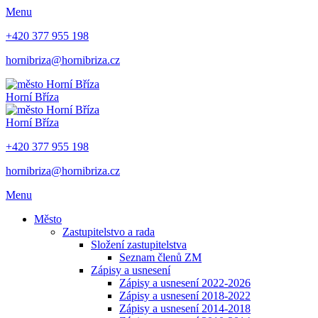
Menu
+420 377 955 198
hornibriza@hornibriza.cz
Horní Bříza
Horní Bříza
+420 377 955 198
hornibriza@hornibriza.cz
Menu
Město
Zastupitelstvo a rada
Složení zastupitelstva
Seznam členů ZM
Zápisy a usnesení
Zápisy a usnesení 2022-2026
Zápisy a usnesení 2018-2022
Zápisy a usnesení 2014-2018