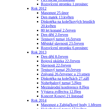
Rozsvícení stromku 1.prosinec
Rok 2012
Masopust 25.únor
Den matek 13.květen
Diskotéka na kolečkových bruslích
20.květen
80 let kopané 2.červen
Den dětí 2.červen
Tenisový turnaj 16.červen
Městské slavnosti 23.červen
Rozsvícení stromku 6.prosinec
Rok 2013
Den dětí 8.červen
Bojová ukázka 22.červen
Slavnosti 22.červen
Tenisový turnaj 29.červen
Zpívaná 26.červenec a 23.srpen
Diskotéka na kolečkách 27.září
Nohejbalový turnaj 5.říjen
Mezinárodní konference 8.říjen
Výstava zvířectva 12.říjen
Koncert Kosovi 21.listopad
Rok 2014
Masopust a Zabijačkové hody 1.březen