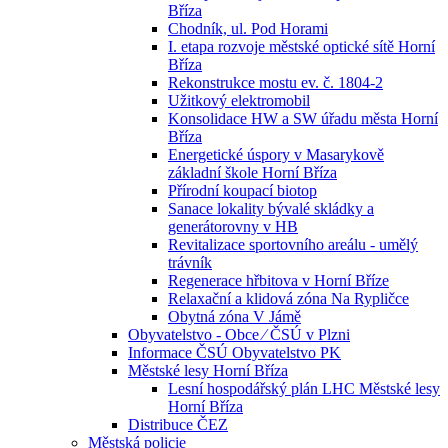
Bříza
Chodník, ul. Pod Horami
I. etapa rozvoje městské optické sítě Horní
Bříza
Rekonstrukce mostu ev. č. 1804-2
Užitkový elektromobil
Konsolidace HW a SW úřadu města Horní
Bříza
Energetické úspory v Masarykově
základní škole Horní Bříza
Přírodní koupací biotop
Sanace lokality bývalé skládky a
generátorovny v HB
Revitalizace sportovního areálu - umělý
trávník
Regenerace hřbitova v Horní Bříze
Relaxační a klidová zóna Na Rypličce
Obytná zóna V Jámě
Obyvatelstvo - Obce ⁄ ČSÚ v Plzni
Informace ČSÚ Obyvatelstvo PK
Městské lesy Horní Bříza
Lesní hospodářský plán LHC Městské lesy
Horní Bříza
Distribuce ČEZ
Městská policie