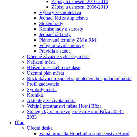
Zápisy a usnesení 2010-2014
Zápisy a usnesení 2006-2010
Výbory zastupitelstva
Jednací řád zastupitelstva
Složení rady
Komise rady a starosty
Jednací řád rady
Plánované termíny ZM a RM
Veřejnoprávní smlouvy
Pravidla a statut
Obecně závazné vyhlášky města
Nařízení města
Hlášení městského rozhlasu
Územní plán města
Rozklikávací rozpočet s přehledem hospodaření města
Profil zadavatele
Symboly města
Kronika
Aktuality ze života města
Veřejná prostranství města Horní Bříza
Strategický plán rozvoje města Horní Bříza 2023 -
2033
Úřad
Úřední deska
Valná hromada Honebního společenstva Horní