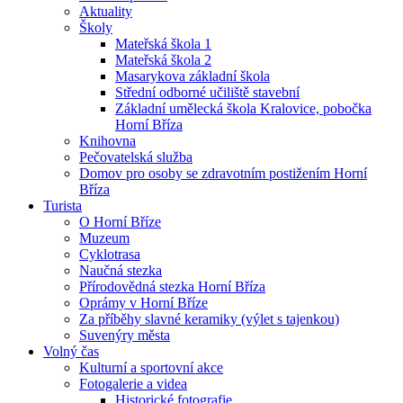
Aktuality
Školy
Mateřská škola 1
Mateřská škola 2
Masarykova základní škola
Střední odborné učiliště stavební
Základní umělecká škola Kralovice, pobočka
Horní Bříza
Knihovna
Pečovatelská služba
Domov pro osoby se zdravotním postižením Horní
Bříza
Turista
O Horní Bříze
Muzeum
Cyklotrasa
Naučná stezka
Přírodovědná stezka Horní Bříza
Oprámy v Horní Bříze
Za příběhy slavné keramiky (výlet s tajenkou)
Suvenýry města
Volný čas
Kulturní a sportovní akce
Fotogalerie a videa
Historické fotografie