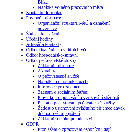
Bříza
Nabídka volného pracovního místa
Kontaktní formulář
Povinné informace
Organizační struktura MěÚ a označení
pověřence
Žádosti ke stažení
Úřední hodiny
Adresář a kontakty
Odbor finančních a vnitřních věcí
Odbor hospodářsko-správní
Odbor pečovatelské služby
Základní informace
Aktuality
O pečovatelské službě
Nabídka a úhradník služeb
Informace pro zájemce
Záznam o sociálním šetření
Pravidla pro podávání a vyřizování stížností
Plakát o poskytování pečovatelské služby
Žádost o ustanovení zvláštního příjemce dávek
důchodového pojištění
Základní sociální poradenství
GDPR
Prohlášení o zpracování osobních údajů