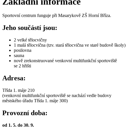
Základní informace
Sportovní centrum funguje při Masarykově ZŠ Horní Bříza.
Jeho součástí jsou:
2 velké tělocvičny
1 malá tělocvična (tzv. stará tělocvična ve staré budově školy)
posilovna
sauna
nově zrekonstruované venkovní multifunkční sportoviště
se 2 hřišti
Adresa:
Třída 1. máje 210
(venkovní multifunkční sportoviště se nachází vedle budovy
městského úřadu Třída 1. máje 300)
Provozní doba:
od 1. 5. do 30. 9.