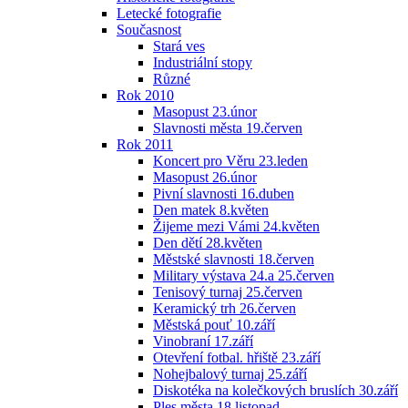
Letecké fotografie
Současnost
Stará ves
Industriální stopy
Různé
Rok 2010
Masopust 23.únor
Slavnosti města 19.červen
Rok 2011
Koncert pro Věru 23.leden
Masopust 26.únor
Pivní slavnosti 16.duben
Den matek 8.květen
Žijeme mezi Vámi 24.květen
Den dětí 28.květen
Městské slavnosti 18.červen
Military výstava 24.a 25.červen
Tenisový turnaj 25.červen
Keramický trh 26.červen
Městská pouť 10.září
Vinobraní 17.září
Otevření fotbal. hřiště 23.září
Nohejbalový turnaj 25.září
Diskotéka na kolečkových bruslích 30.září
Ples města 18.listopad