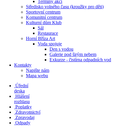
Termíny akcí
Středisko volného času (kroužky pro děti)
Sportovní centrum
Komunitní centrum
Kulturní dům Klub
Sál
Restaurace
Horní Bříza Art
Voda spojuje
Den s vodou
Galerie pod širým nebem
Exkurze - čistírna odpadních vod
Kontakty
Napište nám
Mapa webu
Úřední
deska
Hlášení
rozhlasu
Poplatky
Zdravotnictví
Zpravodaj
Odpady