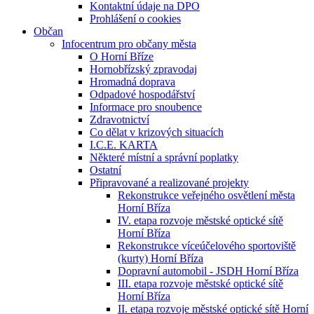
Kontaktní údaje na DPO
Prohlášení o cookies
Občan
Infocentrum pro občany města
O Horní Bříze
Hornobřízský zpravodaj
Hromadná doprava
Odpadové hospodářství
Informace pro snoubence
Zdravotnictví
Co dělat v krizových situacích
I.C.E. KARTA
Některé místní a správní poplatky
Ostatní
Připravované a realizované projekty
Rekonstrukce veřejného osvětlení města
Horní Bříza
IV. etapa rozvoje městské optické sítě
Horní Bříza
Rekonstrukce víceúčelového sportoviště
(kurty) Horní Bříza
Dopravní automobil - JSDH Horní Bříza
III. etapa rozvoje městské optické sítě
Horní Bříza
II. etapa rozvoje městské optické sítě Horní