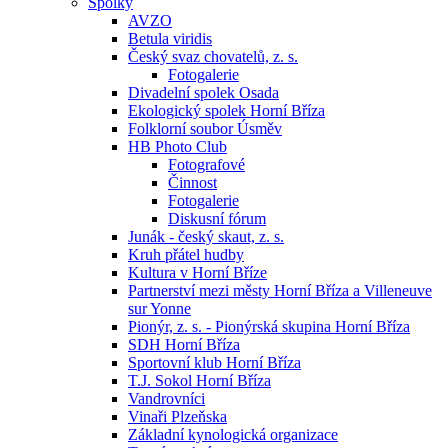
Spolky
AVZO
Betula viridis
Český svaz chovatelů, z. s.
Fotogalerie
Divadelní spolek Osada
Ekologický spolek Horní Bříza
Folklorní soubor Úsměv
HB Photo Club
Fotografové
Činnost
Fotogalerie
Diskusní fórum
Junák - český skaut, z. s.
Kruh přátel hudby
Kultura v Horní Bříze
Partnerství mezi městy Horní Bříza a Villeneuve
sur Yonne
Pionýr, z. s. - Pionýrská skupina Horní Bříza
SDH Horní Bříza
Sportovní klub Horní Bříza
T.J. Sokol Horní Bříza
Vandrovníci
Vinaři Plzeňska
Základní kynologická organizace