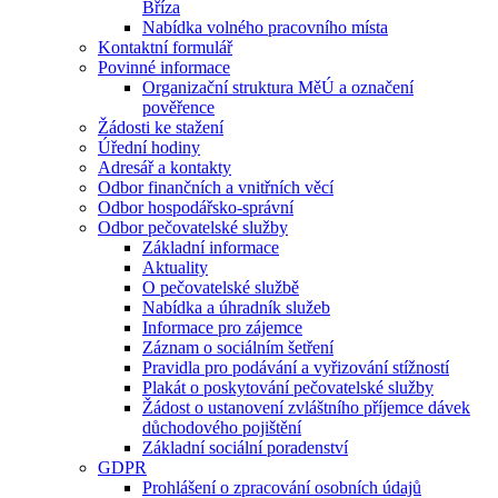
Bříza
Nabídka volného pracovního místa
Kontaktní formulář
Povinné informace
Organizační struktura MěÚ a označení
pověřence
Žádosti ke stažení
Úřední hodiny
Adresář a kontakty
Odbor finančních a vnitřních věcí
Odbor hospodářsko-správní
Odbor pečovatelské služby
Základní informace
Aktuality
O pečovatelské službě
Nabídka a úhradník služeb
Informace pro zájemce
Záznam o sociálním šetření
Pravidla pro podávání a vyřizování stížností
Plakát o poskytování pečovatelské služby
Žádost o ustanovení zvláštního příjemce dávek
důchodového pojištění
Základní sociální poradenství
GDPR
Prohlášení o zpracování osobních údajů