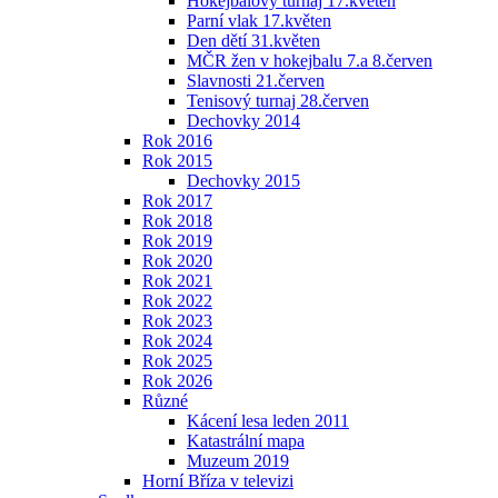
Hokejbalový turnaj 17.květen
Parní vlak 17.květen
Den dětí 31.květen
MČR žen v hokejbalu 7.a 8.červen
Slavnosti 21.červen
Tenisový turnaj 28.červen
Dechovky 2014
Rok 2016
Rok 2015
Dechovky 2015
Rok 2017
Rok 2018
Rok 2019
Rok 2020
Rok 2021
Rok 2022
Rok 2023
Rok 2024
Rok 2025
Rok 2026
Různé
Kácení lesa leden 2011
Katastrální mapa
Muzeum 2019
Horní Bříza v televizi