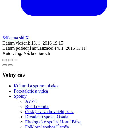
Sdílet na síti X
Datum vložení:
13. 1. 2016 19:15
Datum poslední aktualizace:
14. 1. 2016 11:11
Autor:
Ing. Václav Šaroch
Volný čas
Kulturní a sportovní akce
Fotogalerie a videa
Spolky
AVZO
Betula viridis
Český svaz chovatelů, z. s.
Divadelní spolek Osada
Ekologický spolek Horní Bříza
Folklorní soubor Úsměv