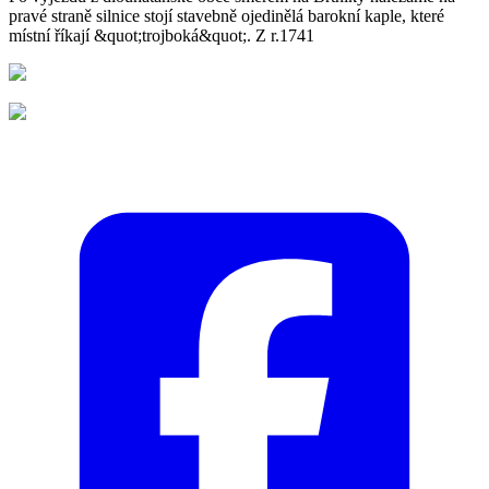
pravé straně silnice stojí stavebně ojedinělá barokní kaple, které
místní říkají &quot;trojboká&quot;. Z r.1741