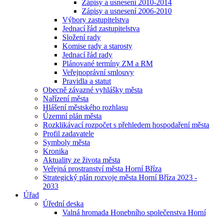
Zápisy a usnesení 2010-2014
Zápisy a usnesení 2006-2010
Výbory zastupitelstva
Jednací řád zastupitelstva
Složení rady
Komise rady a starosty
Jednací řád rady
Plánované termíny ZM a RM
Veřejnoprávní smlouvy
Pravidla a statut
Obecně závazné vyhlášky města
Nařízení města
Hlášení městského rozhlasu
Územní plán města
Rozklikávací rozpočet s přehledem hospodaření města
Profil zadavatele
Symboly města
Kronika
Aktuality ze života města
Veřejná prostranství města Horní Bříza
Strategický plán rozvoje města Horní Bříza 2023 -
2033
Úřad
Úřední deska
Valná hromada Honebního společenstva Horní