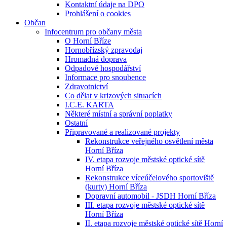
Kontaktní údaje na DPO
Prohlášení o cookies
Občan
Infocentrum pro občany města
O Horní Bříze
Hornobřízský zpravodaj
Hromadná doprava
Odpadové hospodářství
Informace pro snoubence
Zdravotnictví
Co dělat v krizových situacích
I.C.E. KARTA
Některé místní a správní poplatky
Ostatní
Připravované a realizované projekty
Rekonstrukce veřejného osvětlení města
Horní Bříza
IV. etapa rozvoje městské optické sítě
Horní Bříza
Rekonstrukce víceúčelového sportoviště
(kurty) Horní Bříza
Dopravní automobil - JSDH Horní Bříza
III. etapa rozvoje městské optické sítě
Horní Bříza
II. etapa rozvoje městské optické sítě Horní