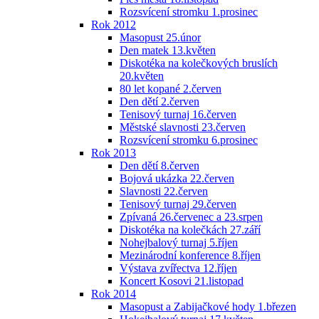
Rozsvícení stromku 1.prosinec
Rok 2012
Masopust 25.únor
Den matek 13.květen
Diskotéka na kolečkových bruslích
20.květen
80 let kopané 2.červen
Den dětí 2.červen
Tenisový turnaj 16.červen
Městské slavnosti 23.červen
Rozsvícení stromku 6.prosinec
Rok 2013
Den dětí 8.červen
Bojová ukázka 22.červen
Slavnosti 22.červen
Tenisový turnaj 29.červen
Zpívaná 26.červenec a 23.srpen
Diskotéka na kolečkách 27.září
Nohejbalový turnaj 5.říjen
Mezinárodní konference 8.říjen
Výstava zvířectva 12.říjen
Koncert Kosovi 21.listopad
Rok 2014
Masopust a Zabijačkové hody 1.březen