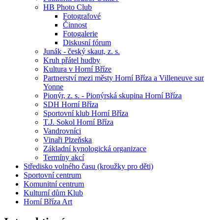
HB Photo Club
Fotografové
Činnost
Fotogalerie
Diskusní fórum
Junák - český skaut, z. s.
Kruh přátel hudby
Kultura v Horní Bříze
Partnerství mezi městy Horní Bříza a Villeneuve sur
Yonne
Pionýr, z. s. - Pionýrská skupina Horní Bříza
SDH Horní Bříza
Sportovní klub Horní Bříza
T.J. Sokol Horní Bříza
Vandrovníci
Vinaři Plzeňska
Základní kynologická organizace
Termíny akcí
Středisko volného času (kroužky pro děti)
Sportovní centrum
Komunitní centrum
Kulturní dům Klub
Horní Bříza Art