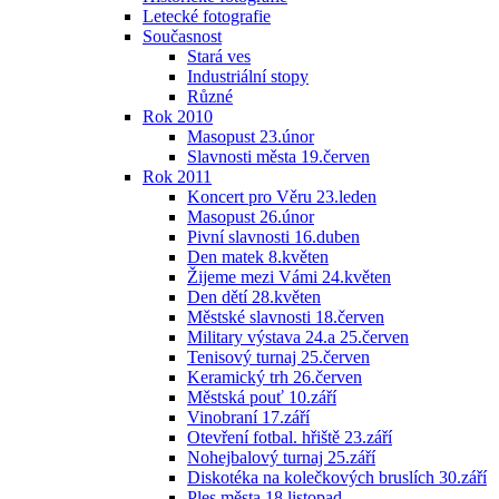
Letecké fotografie
Současnost
Stará ves
Industriální stopy
Různé
Rok 2010
Masopust 23.únor
Slavnosti města 19.červen
Rok 2011
Koncert pro Věru 23.leden
Masopust 26.únor
Pivní slavnosti 16.duben
Den matek 8.květen
Žijeme mezi Vámi 24.květen
Den dětí 28.květen
Městské slavnosti 18.červen
Military výstava 24.a 25.červen
Tenisový turnaj 25.červen
Keramický trh 26.červen
Městská pouť 10.září
Vinobraní 17.září
Otevření fotbal. hřiště 23.září
Nohejbalový turnaj 25.září
Diskotéka na kolečkových bruslích 30.září
Ples města 18.listopad