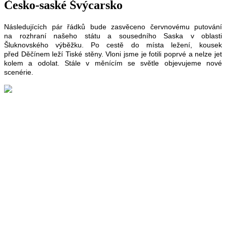
Česko-saské Švýcarsko
Následujících pár řádků bude zasvěceno červnovému putování
na rozhraní našeho státu a sousedního Saska v oblasti
Šluknovského výběžku. Po cestě do místa ležení, kousek
před Děčínem leží Tiské stěny. Vloni jsme je fotili poprvé a nelze jet
kolem a odolat. Stále v měnícím se světle objevujeme nové
scenérie.