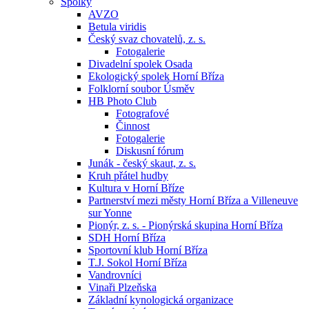
Spolky
AVZO
Betula viridis
Český svaz chovatelů, z. s.
Fotogalerie
Divadelní spolek Osada
Ekologický spolek Horní Bříza
Folklorní soubor Úsměv
HB Photo Club
Fotografové
Činnost
Fotogalerie
Diskusní fórum
Junák - český skaut, z. s.
Kruh přátel hudby
Kultura v Horní Bříze
Partnerství mezi městy Horní Bříza a Villeneuve
sur Yonne
Pionýr, z. s. - Pionýrská skupina Horní Bříza
SDH Horní Bříza
Sportovní klub Horní Bříza
T.J. Sokol Horní Bříza
Vandrovníci
Vinaři Plzeňska
Základní kynologická organizace