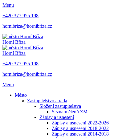
Menu
+420 377 955 198
hornibriza@hornibriza.cz
Horní Bříza
Horní Bříza
+420 377 955 198
hornibriza@hornibriza.cz
Menu
Město
Zastupitelstvo a rada
Složení zastupitelstva
Seznam členů ZM
Zápisy a usnesení
Zápisy a usnesení 2022-2026
Zápisy a usnesení 2018-2022
Zápisy a usnesení 2014-2018