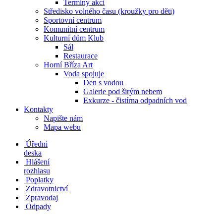
Termíny akcí
Středisko volného času (kroužky pro děti)
Sportovní centrum
Komunitní centrum
Kulturní dům Klub
Sál
Restaurace
Horní Bříza Art
Voda spojuje
Den s vodou
Galerie pod širým nebem
Exkurze - čistírna odpadních vod
Kontakty
Napište nám
Mapa webu
Úřední
deska
Hlášení
rozhlasu
Poplatky
Zdravotnictví
Zpravodaj
Odpady