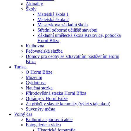
Aktuality
Školy
Mateřská škola 1
Mateřská škola 2
Masarykova základní škola
Střední odborné učiliště stavební
Základní umělecká škola Kralovice, pobočka
Horní Bříza
Knihovna
Pečovatelská služba
Domov pro osoby se zdravotním postižením Horní
Bříza
Turista
O Horní Bříze
Muzeum
Cyklotrasa
Naučná stezka
Přírodovědná stezka Horní Bříza
Oprámy v Horní Bříze
Za příběhy slavné keramiky (výlet s tajenkou)
Suvenýry města
Volný čas
Kulturní a sportovní akce
Fotogalerie a videa
Historické fotografie