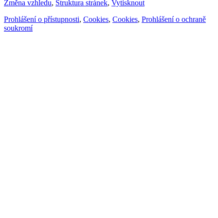
Změna vzhledu
,
Struktura stránek
,
Vytisknout
Prohlášení o přístupnosti
,
Cookies
,
Cookies
,
Prohlášení o ochraně
soukromí