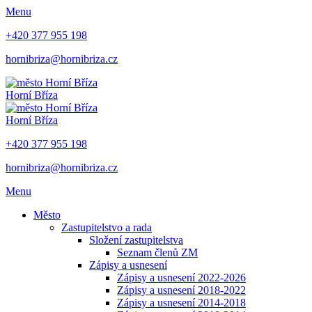
Menu
+420 377 955 198
hornibriza@hornibriza.cz
Horní Bříza
Horní Bříza
+420 377 955 198
hornibriza@hornibriza.cz
Menu
Město
Zastupitelstvo a rada
Složení zastupitelstva
Seznam členů ZM
Zápisy a usnesení
Zápisy a usnesení 2022-2026
Zápisy a usnesení 2018-2022
Zápisy a usnesení 2014-2018