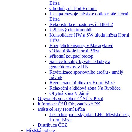
Bříza
Chodník, ul. Pod Horami
I. etapa rozvoje městské optické sítě Horní
Bříza
Rekonstrukce mostu ev. č. 1804-2
Užitkový elektromobil
Konsolidace HW a SW úřadu města Horní
Bříza
Energetické úspory v Masarykově
základní škole Horní Bříza
Přírodní koupací biotop
Sanace lokality bývalé skládky a
generátorovny v HB
Revitalizace sportovního areálu - umělý
trávník
Regenerace hřbitova v Horní Bříze
Relaxační a klidová zóna Na Rypličce
Obytná zóna V Jámě
Obyvatelstvo - Obce ⁄ ČSÚ v Plzni
Informace ČSÚ Obyvatelstvo PK
Městské lesy Horní Bříza
Lesní hospodářský plán LHC Městské lesy
Horní Bříza
Distribuce ČEZ
Městská policie