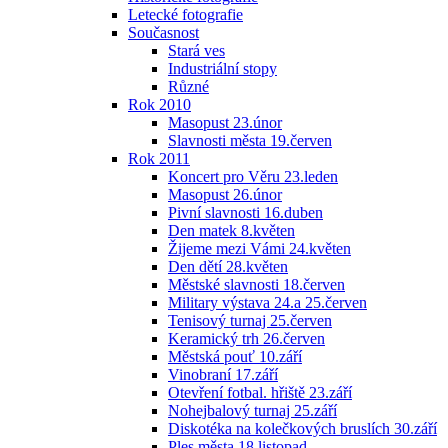
Letecké fotografie
Současnost
Stará ves
Industriální stopy
Různé
Rok 2010
Masopust 23.únor
Slavnosti města 19.červen
Rok 2011
Koncert pro Věru 23.leden
Masopust 26.únor
Pivní slavnosti 16.duben
Den matek 8.květen
Žijeme mezi Vámi 24.květen
Den dětí 28.květen
Městské slavnosti 18.červen
Military výstava 24.a 25.červen
Tenisový turnaj 25.červen
Keramický trh 26.červen
Městská pouť 10.září
Vinobraní 17.září
Otevření fotbal. hřiště 23.září
Nohejbalový turnaj 25.září
Diskotéka na kolečkových bruslích 30.září
Ples města 18.listopad