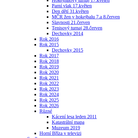
Hokejbalový turnaj 17.květen
Parní vlak 17.květen
Den dětí 31.květen
MČR žen v hokejbalu 7.a 8.červen
Slavnosti 21.červen
Tenisový turnaj 28.červen
Dechovky 2014
Rok 2016
Rok 2015
Dechovky 2015
Rok 2017
Rok 2018
Rok 2019
Rok 2020
Rok 2021
Rok 2022
Rok 2023
Rok 2024
Rok 2025
Rok 2026
Různé
Kácení lesa leden 2011
Katastrální mapa
Muzeum 2019
Horní Bříza v televizi