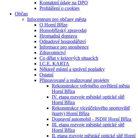
Kontaktní údaje na DPO
Prohlášení o cookies
Občan
Infocentrum pro občany města
O Horní Bříze
Hornobřízský zpravodaj
Hromadná doprava
Odpadové hospodářství
Informace pro snoubence
Zdravotnictví
Co dělat v krizových situacích
I.C.E. KARTA
Některé místní a správní poplatky
Ostatní
Připravované a realizované projekty
Rekonstrukce veřejného osvětlení města
Horní Bříza
IV. etapa rozvoje městské optické sítě
Horní Bříza
Rekonstrukce víceúčelového sportoviště
(kurty) Horní Bříza
Dopravní automobil - JSDH Horní Bříza
III. etapa rozvoje městské optické sítě
Horní Bříza
II. etapa rozvoje městské optické sítě Horní