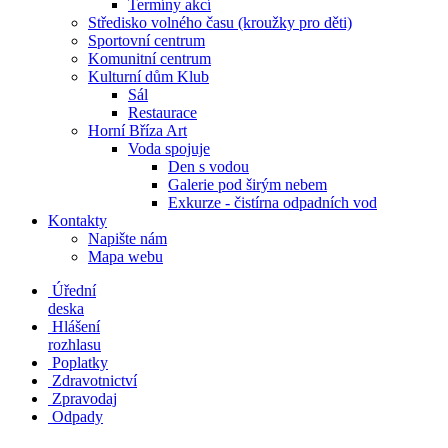
Termíny akcí
Středisko volného času (kroužky pro děti)
Sportovní centrum
Komunitní centrum
Kulturní dům Klub
Sál
Restaurace
Horní Bříza Art
Voda spojuje
Den s vodou
Galerie pod širým nebem
Exkurze - čistírna odpadních vod
Kontakty
Napište nám
Mapa webu
Úřední
deska
Hlášení
rozhlasu
Poplatky
Zdravotnictví
Zpravodaj
Odpady