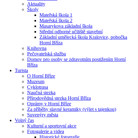
Aktuality
Školy
Mateřská škola 1
Mateřská škola 2
Masarykova základní škola
Střední odborné učiliště stavební
Základní umělecká škola Kralovice, pobočka
Horní Bříza
Knihovna
Pečovatelská služba
Domov pro osoby se zdravotním postižením Horní
Bříza
Turista
O Horní Bříze
Muzeum
Cyklotrasa
Naučná stezka
Přírodovědná stezka Horní Bříza
Oprámy v Horní Bříze
Za příběhy slavné keramiky (výlet s tajenkou)
Suvenýry města
Volný čas
Kulturní a sportovní akce
Fotogalerie a videa
Historické fotografie