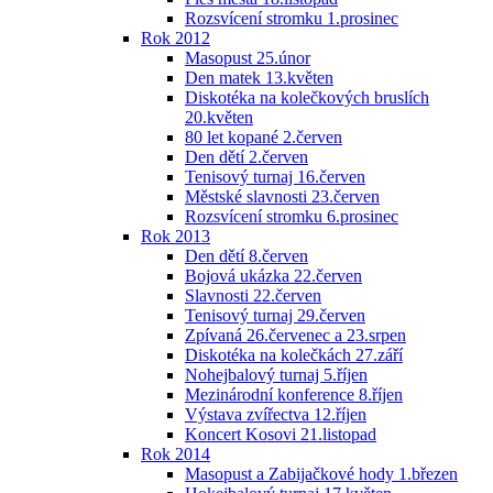
Rozsvícení stromku 1.prosinec
Rok 2012
Masopust 25.únor
Den matek 13.květen
Diskotéka na kolečkových bruslích
20.květen
80 let kopané 2.červen
Den dětí 2.červen
Tenisový turnaj 16.červen
Městské slavnosti 23.červen
Rozsvícení stromku 6.prosinec
Rok 2013
Den dětí 8.červen
Bojová ukázka 22.červen
Slavnosti 22.červen
Tenisový turnaj 29.červen
Zpívaná 26.červenec a 23.srpen
Diskotéka na kolečkách 27.září
Nohejbalový turnaj 5.říjen
Mezinárodní konference 8.říjen
Výstava zvířectva 12.říjen
Koncert Kosovi 21.listopad
Rok 2014
Masopust a Zabijačkové hody 1.březen