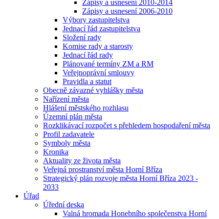
Zápisy a usnesení 2010-2014
Zápisy a usnesení 2006-2010
Výbory zastupitelstva
Jednací řád zastupitelstva
Složení rady
Komise rady a starosty
Jednací řád rady
Plánované termíny ZM a RM
Veřejnoprávní smlouvy
Pravidla a statut
Obecně závazné vyhlášky města
Nařízení města
Hlášení městského rozhlasu
Územní plán města
Rozklikávací rozpočet s přehledem hospodaření města
Profil zadavatele
Symboly města
Kronika
Aktuality ze života města
Veřejná prostranství města Horní Bříza
Strategický plán rozvoje města Horní Bříza 2023 -
2033
Úřad
Úřední deska
Valná hromada Honebního společenstva Horní