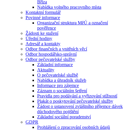
Bříza
Nabídka volného pracovního místa
Kontaktní formulář
Povinné informace
Organizační struktura MěÚ a označení
pověřence
Žádosti ke stažení
Úřední hodiny
Adresář a kontakty
Odbor finančních a vnitřních věcí
Odbor hospodářsko-správní
Odbor pečovatelské služby
Základní informace
Aktuality
O pečovatelské službě
Nabídka a úhradník služeb
Informace pro zájemce
Záznam o sociálním šetření
Pravidla pro podávání a vyřizování stížností
Plakát o poskytování pečovatelské služby
Žádost o ustanovení zvláštního příjemce dávek
důchodového pojištění
Základní sociální poradenství
GDPR
Prohlášení o zpracování osobních údajů