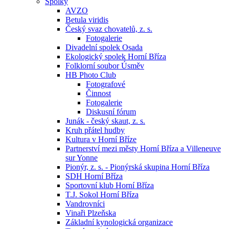
Spolky
AVZO
Betula viridis
Český svaz chovatelů, z. s.
Fotogalerie
Divadelní spolek Osada
Ekologický spolek Horní Bříza
Folklorní soubor Úsměv
HB Photo Club
Fotografové
Činnost
Fotogalerie
Diskusní fórum
Junák - český skaut, z. s.
Kruh přátel hudby
Kultura v Horní Bříze
Partnerství mezi městy Horní Bříza a Villeneuve
sur Yonne
Pionýr, z. s. - Pionýrská skupina Horní Bříza
SDH Horní Bříza
Sportovní klub Horní Bříza
T.J. Sokol Horní Bříza
Vandrovníci
Vinaři Plzeňska
Základní kynologická organizace