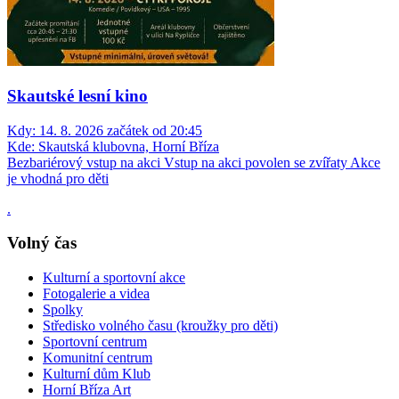
Skautské lesní kino
Kdy:
14. 8. 2026 začátek od 20:45
Kde:
Skautská klubovna, Horní Bříza
Bezbariérový vstup na akci
Vstup na akci povolen se zvířaty
Akce
je vhodná pro děti
.
Volný čas
Kulturní a sportovní akce
Fotogalerie a videa
Spolky
Středisko volného času (kroužky pro děti)
Sportovní centrum
Komunitní centrum
Kulturní dům Klub
Horní Bříza Art