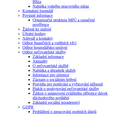
Bříza
Nabídka volného pracovního místa
Kontaktní formulář
Povinné informace
Organizační struktura MěÚ a označení
pověřence
Žádosti ke stažení
Úřední hodiny
Adresář a kontakty
Odbor finančních a vnitřních věcí
Odbor hospodářsko-správní
Odbor pečovatelské služby
Základní informace
Aktuality
O pečovatelské službě
Nabídka a úhradník služeb
Informace pro zájemce
Záznam o sociálním šetření
Pravidla pro podávání a vyřizování stížností
Plakát o poskytování pečovatelské služby
Žádost o ustanovení zvláštního příjemce dávek
důchodového pojištění
Základní sociální poradenství
GDPR
Prohlášení o zpracování osobních údajů