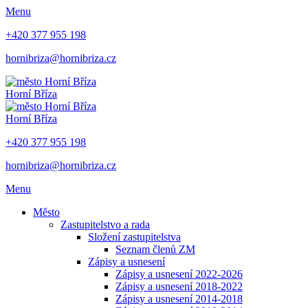
Menu
+420 377 955 198
hornibriza@hornibriza.cz
Horní Bříza
Horní Bříza
+420 377 955 198
hornibriza@hornibriza.cz
Menu
Město
Zastupitelstvo a rada
Složení zastupitelstva
Seznam členů ZM
Zápisy a usnesení
Zápisy a usnesení 2022-2026
Zápisy a usnesení 2018-2022
Zápisy a usnesení 2014-2018