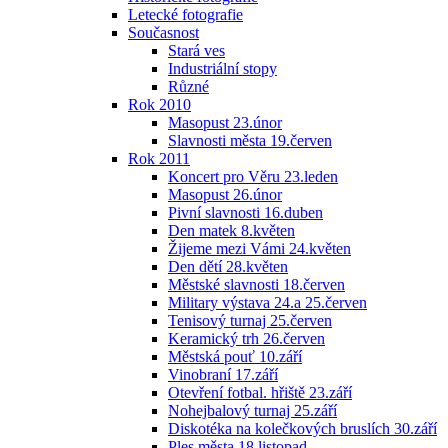
Letecké fotografie
Současnost
Stará ves
Industriální stopy
Různé
Rok 2010
Masopust 23.únor
Slavnosti města 19.červen
Rok 2011
Koncert pro Věru 23.leden
Masopust 26.únor
Pivní slavnosti 16.duben
Den matek 8.květen
Žijeme mezi Vámi 24.květen
Den dětí 28.květen
Městské slavnosti 18.červen
Military výstava 24.a 25.červen
Tenisový turnaj 25.červen
Keramický trh 26.červen
Městská pouť 10.září
Vinobraní 17.září
Otevření fotbal. hřiště 23.září
Nohejbalový turnaj 25.září
Diskotéka na kolečkových bruslích 30.září
Ples města 18.listopad