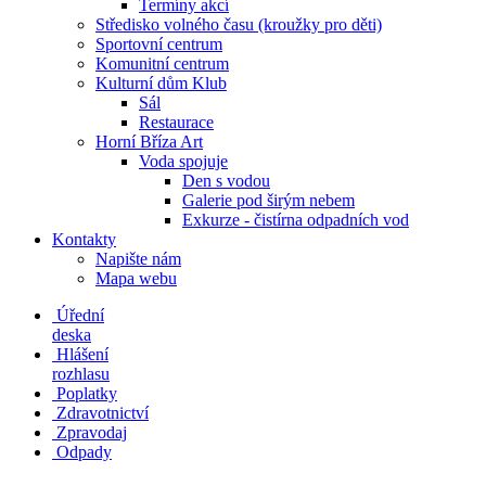
Termíny akcí
Středisko volného času (kroužky pro děti)
Sportovní centrum
Komunitní centrum
Kulturní dům Klub
Sál
Restaurace
Horní Bříza Art
Voda spojuje
Den s vodou
Galerie pod širým nebem
Exkurze - čistírna odpadních vod
Kontakty
Napište nám
Mapa webu
Úřední
deska
Hlášení
rozhlasu
Poplatky
Zdravotnictví
Zpravodaj
Odpady