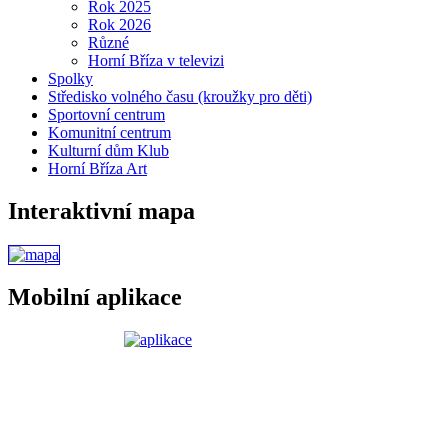
Rok 2025
Rok 2026
Různé
Horní Bříza v televizi
Spolky
Středisko volného času (kroužky pro děti)
Sportovní centrum
Komunitní centrum
Kulturní dům Klub
Horní Bříza Art
Interaktivní mapa
Mobilní aplikace