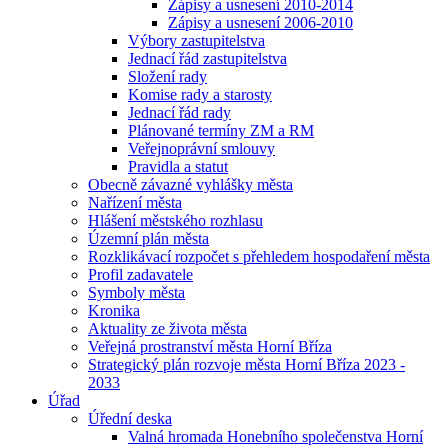
Zápisy a usnesení 2010-2014
Zápisy a usnesení 2006-2010
Výbory zastupitelstva
Jednací řád zastupitelstva
Složení rady
Komise rady a starosty
Jednací řád rady
Plánované termíny ZM a RM
Veřejnoprávní smlouvy
Pravidla a statut
Obecně závazné vyhlášky města
Nařízení města
Hlášení městského rozhlasu
Územní plán města
Rozklikávací rozpočet s přehledem hospodaření města
Profil zadavatele
Symboly města
Kronika
Aktuality ze života města
Veřejná prostranství města Horní Bříza
Strategický plán rozvoje města Horní Bříza 2023 -
2033
Úřad
Úřední deska
Valná hromada Honebního společenstva Horní