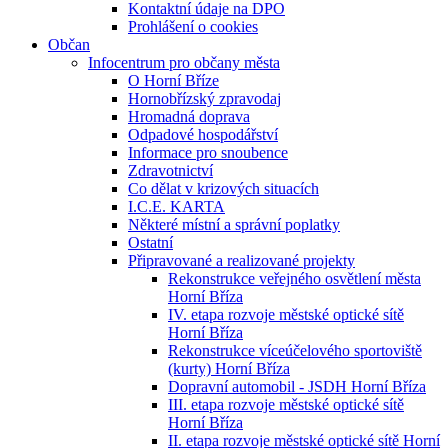
Kontaktní údaje na DPO
Prohlášení o cookies
Občan
Infocentrum pro občany města
O Horní Bříze
Hornobřízský zpravodaj
Hromadná doprava
Odpadové hospodářství
Informace pro snoubence
Zdravotnictví
Co dělat v krizových situacích
I.C.E. KARTA
Některé místní a správní poplatky
Ostatní
Připravované a realizované projekty
Rekonstrukce veřejného osvětlení města
Horní Bříza
IV. etapa rozvoje městské optické sítě
Horní Bříza
Rekonstrukce víceúčelového sportoviště
(kurty) Horní Bříza
Dopravní automobil - JSDH Horní Bříza
III. etapa rozvoje městské optické sítě
Horní Bříza
II. etapa rozvoje městské optické sítě Horní