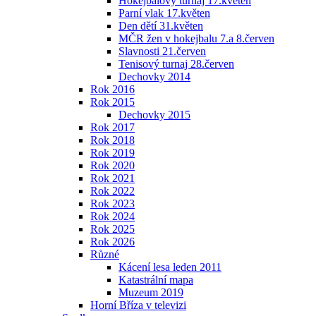
Hokejbalový turnaj 17.květen
Parní vlak 17.květen
Den dětí 31.květen
MČR žen v hokejbalu 7.a 8.červen
Slavnosti 21.červen
Tenisový turnaj 28.červen
Dechovky 2014
Rok 2016
Rok 2015
Dechovky 2015
Rok 2017
Rok 2018
Rok 2019
Rok 2020
Rok 2021
Rok 2022
Rok 2023
Rok 2024
Rok 2025
Rok 2026
Různé
Kácení lesa leden 2011
Katastrální mapa
Muzeum 2019
Horní Bříza v televizi