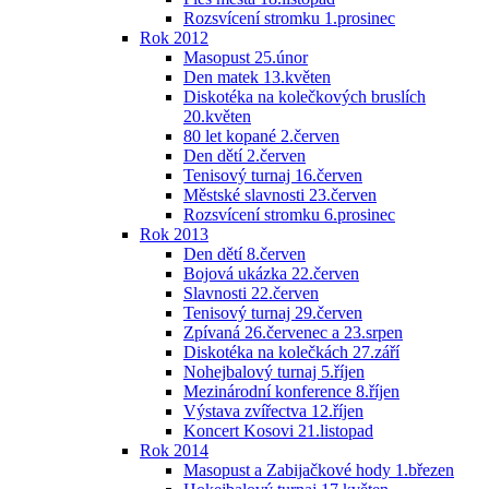
Rozsvícení stromku 1.prosinec
Rok 2012
Masopust 25.únor
Den matek 13.květen
Diskotéka na kolečkových bruslích
20.květen
80 let kopané 2.červen
Den dětí 2.červen
Tenisový turnaj 16.červen
Městské slavnosti 23.červen
Rozsvícení stromku 6.prosinec
Rok 2013
Den dětí 8.červen
Bojová ukázka 22.červen
Slavnosti 22.červen
Tenisový turnaj 29.červen
Zpívaná 26.červenec a 23.srpen
Diskotéka na kolečkách 27.září
Nohejbalový turnaj 5.říjen
Mezinárodní konference 8.říjen
Výstava zvířectva 12.říjen
Koncert Kosovi 21.listopad
Rok 2014
Masopust a Zabijačkové hody 1.březen