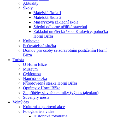
Aktuality
Školy
Mateřská škola 1
Mateřská škola 2
Masarykova základní škola
Střední odborné učiliště stavební
Základní umělecká škola Kralovice, pobočka
Horní Bříza
Knihovna
Pečovatelská služba
Domov pro osoby se zdravotním postižením Horní
Bříza
Turista
O Horní Bříze
Muzeum
Cyklotrasa
Naučná stezka
Přírodovědná stezka Horní Bříza
Oprámy v Horní Bříze
Za příběhy slavné keramiky (výlet s tajenkou)
Suvenýry města
Volný čas
Kulturní a sportovní akce
Fotogalerie a videa
Historické fotografie