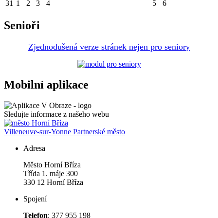
31
1
2
3
4
5
6
Senioři
Zjednodušená verze stránek nejen pro senior
y
Mobilní aplikace
Sledujte informace z našeho webu
Villeneuve-sur-Yonne
Partnerské město
Adresa
Město Horní Bříza
Třída 1. máje 300
330 12 Horní Bříza
Spojení
Telefon
: 377 955 198