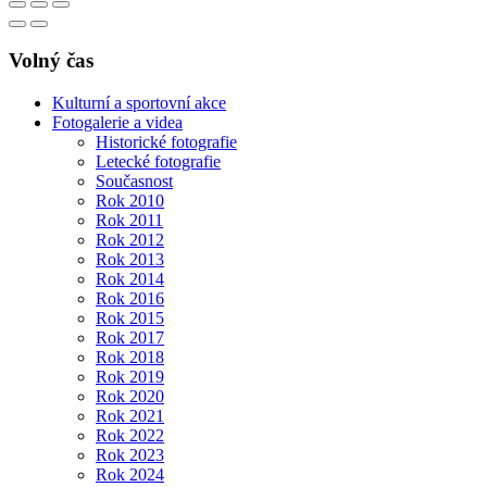
Volný čas
Kulturní a sportovní akce
Fotogalerie a videa
Historické fotografie
Letecké fotografie
Současnost
Rok 2010
Rok 2011
Rok 2012
Rok 2013
Rok 2014
Rok 2016
Rok 2015
Rok 2017
Rok 2018
Rok 2019
Rok 2020
Rok 2021
Rok 2022
Rok 2023
Rok 2024