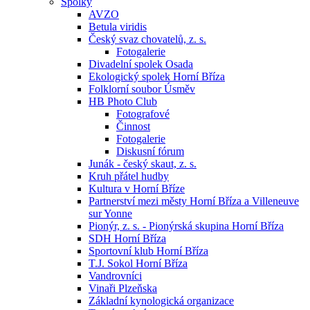
Spolky
AVZO
Betula viridis
Český svaz chovatelů, z. s.
Fotogalerie
Divadelní spolek Osada
Ekologický spolek Horní Bříza
Folklorní soubor Úsměv
HB Photo Club
Fotografové
Činnost
Fotogalerie
Diskusní fórum
Junák - český skaut, z. s.
Kruh přátel hudby
Kultura v Horní Bříze
Partnerství mezi městy Horní Bříza a Villeneuve
sur Yonne
Pionýr, z. s. - Pionýrská skupina Horní Bříza
SDH Horní Bříza
Sportovní klub Horní Bříza
T.J. Sokol Horní Bříza
Vandrovníci
Vinaři Plzeňska
Základní kynologická organizace