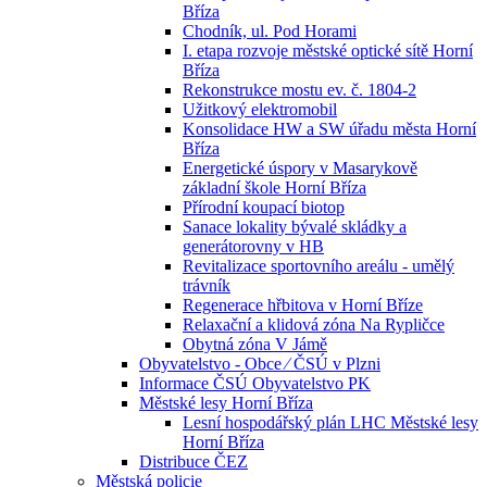
Bříza
Chodník, ul. Pod Horami
I. etapa rozvoje městské optické sítě Horní
Bříza
Rekonstrukce mostu ev. č. 1804-2
Užitkový elektromobil
Konsolidace HW a SW úřadu města Horní
Bříza
Energetické úspory v Masarykově
základní škole Horní Bříza
Přírodní koupací biotop
Sanace lokality bývalé skládky a
generátorovny v HB
Revitalizace sportovního areálu - umělý
trávník
Regenerace hřbitova v Horní Bříze
Relaxační a klidová zóna Na Rypličce
Obytná zóna V Jámě
Obyvatelstvo - Obce ⁄ ČSÚ v Plzni
Informace ČSÚ Obyvatelstvo PK
Městské lesy Horní Bříza
Lesní hospodářský plán LHC Městské lesy
Horní Bříza
Distribuce ČEZ
Městská policie