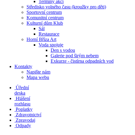
Termíny akcí
Středisko volného času (kroužky pro děti)
Sportovní centrum
Komunitní centrum
Kulturní dům Klub
Sál
Restaurace
Horní Bříza Art
Voda spojuje
Den s vodou
Galerie pod širým nebem
Exkurze - čistírna odpadních vod
Kontakty
Napište nám
Mapa webu
Úřední
deska
Hlášení
rozhlasu
Poplatky
Zdravotnictví
Zpravodaj
Odpady