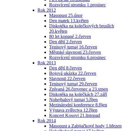
Rozsvícení stromku 1.prosinec
Rok 2012
Masopust 25.únor
Den matek 13.květen
Diskotéka na kolečkových bruslích
20.květen
80 let kopané 2.červen
Den dětí 2.červen
Tenisový turnaj 16.červen
Městské slavnosti 23.červen
Rozsvícení stromku 6.prosinec
Rok 2013
Den dětí 8.červen
Bojová ukázka 22.červen
Slavnosti 22.červen
Tenisový turnaj 29.červen
Zpívaná 26.červenec a 23.srpen
Diskotéka na kolečkách 27.září
Nohejbalový turnaj 5.říjen
Mezinárodní konference 8.říjen
Výstava zvířectva 12.říjen
Koncert Kosovi 21.listopad
Rok 2014
Masopust a Zabijačkové hody 1.březen