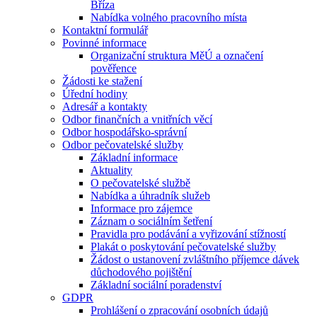
Bříza
Nabídka volného pracovního místa
Kontaktní formulář
Povinné informace
Organizační struktura MěÚ a označení
pověřence
Žádosti ke stažení
Úřední hodiny
Adresář a kontakty
Odbor finančních a vnitřních věcí
Odbor hospodářsko-správní
Odbor pečovatelské služby
Základní informace
Aktuality
O pečovatelské službě
Nabídka a úhradník služeb
Informace pro zájemce
Záznam o sociálním šetření
Pravidla pro podávání a vyřizování stížností
Plakát o poskytování pečovatelské služby
Žádost o ustanovení zvláštního příjemce dávek
důchodového pojištění
Základní sociální poradenství
GDPR
Prohlášení o zpracování osobních údajů