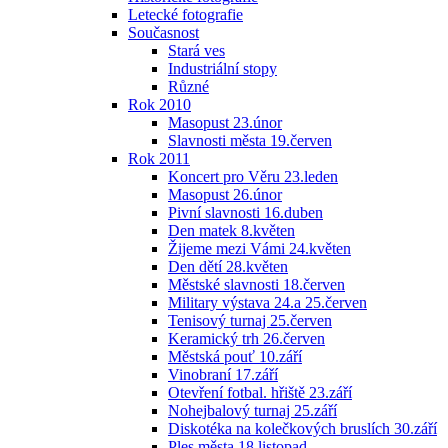
Letecké fotografie
Současnost
Stará ves
Industriální stopy
Různé
Rok 2010
Masopust 23.únor
Slavnosti města 19.červen
Rok 2011
Koncert pro Věru 23.leden
Masopust 26.únor
Pivní slavnosti 16.duben
Den matek 8.květen
Žijeme mezi Vámi 24.květen
Den dětí 28.květen
Městské slavnosti 18.červen
Military výstava 24.a 25.červen
Tenisový turnaj 25.červen
Keramický trh 26.červen
Městská pouť 10.září
Vinobraní 17.září
Otevření fotbal. hřiště 23.září
Nohejbalový turnaj 25.září
Diskotéka na kolečkových bruslích 30.září
Ples města 18.listopad