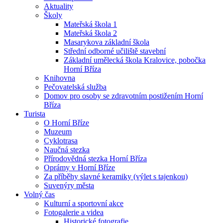
Aktuality
Školy
Mateřská škola 1
Mateřská škola 2
Masarykova základní škola
Střední odborné učiliště stavební
Základní umělecká škola Kralovice, pobočka
Horní Bříza
Knihovna
Pečovatelská služba
Domov pro osoby se zdravotním postižením Horní
Bříza
Turista
O Horní Bříze
Muzeum
Cyklotrasa
Naučná stezka
Přírodovědná stezka Horní Bříza
Oprámy v Horní Bříze
Za příběhy slavné keramiky (výlet s tajenkou)
Suvenýry města
Volný čas
Kulturní a sportovní akce
Fotogalerie a videa
Historické fotografie