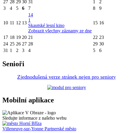
27
28
29
30
31
1
2
3
4
5
6
7
8
9
14
1
10
11
12
13
15
16
Skautské lesní kino
Zobrazit všechny záznamy ze dne
17
18
19
20
21
22
23
24
25
26
27
28
29
30
31
1
2
3
4
5
6
Senioři
Zjednodušená verze stránek nejen pro senior
y
Mobilní aplikace
Sledujte informace z našeho webu
Villeneuve-sur-Yonne
Partnerské město