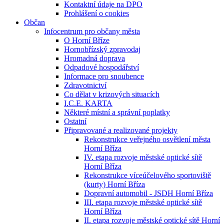
Kontaktní údaje na DPO
Prohlášení o cookies
Občan
Infocentrum pro občany města
O Horní Bříze
Hornobřízský zpravodaj
Hromadná doprava
Odpadové hospodářství
Informace pro snoubence
Zdravotnictví
Co dělat v krizových situacích
I.C.E. KARTA
Některé místní a správní poplatky
Ostatní
Připravované a realizované projekty
Rekonstrukce veřejného osvětlení města
Horní Bříza
IV. etapa rozvoje městské optické sítě
Horní Bříza
Rekonstrukce víceúčelového sportoviště
(kurty) Horní Bříza
Dopravní automobil - JSDH Horní Bříza
III. etapa rozvoje městské optické sítě
Horní Bříza
II. etapa rozvoje městské optické sítě Horní