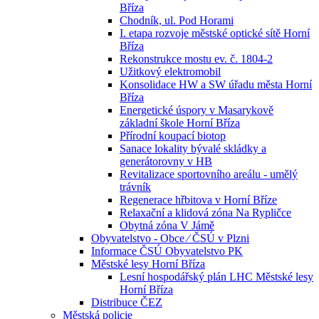
Bříza
Chodník, ul. Pod Horami
I. etapa rozvoje městské optické sítě Horní
Bříza
Rekonstrukce mostu ev. č. 1804-2
Užitkový elektromobil
Konsolidace HW a SW úřadu města Horní
Bříza
Energetické úspory v Masarykově
základní škole Horní Bříza
Přírodní koupací biotop
Sanace lokality bývalé skládky a
generátorovny v HB
Revitalizace sportovního areálu - umělý
trávník
Regenerace hřbitova v Horní Bříze
Relaxační a klidová zóna Na Rypličce
Obytná zóna V Jámě
Obyvatelstvo - Obce ⁄ ČSÚ v Plzni
Informace ČSÚ Obyvatelstvo PK
Městské lesy Horní Bříza
Lesní hospodářský plán LHC Městské lesy
Horní Bříza
Distribuce ČEZ
Městská policie