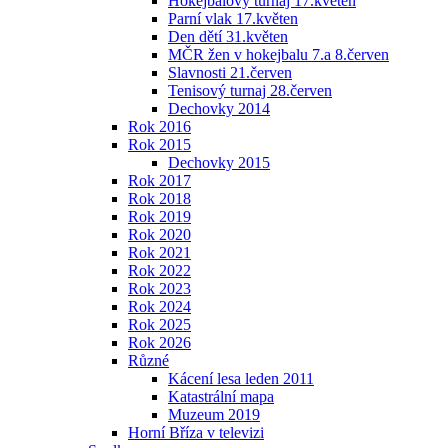
Hokejbalový turnaj 17.květen
Parní vlak 17.květen
Den dětí 31.květen
MČR žen v hokejbalu 7.a 8.červen
Slavnosti 21.červen
Tenisový turnaj 28.červen
Dechovky 2014
Rok 2016
Rok 2015
Dechovky 2015
Rok 2017
Rok 2018
Rok 2019
Rok 2020
Rok 2021
Rok 2022
Rok 2023
Rok 2024
Rok 2025
Rok 2026
Různé
Kácení lesa leden 2011
Katastrální mapa
Muzeum 2019
Horní Bříza v televizi