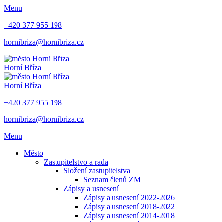
Menu
+420 377 955 198
hornibriza@hornibriza.cz
Horní Bříza
Horní Bříza
+420 377 955 198
hornibriza@hornibriza.cz
Menu
Město
Zastupitelstvo a rada
Složení zastupitelstva
Seznam členů ZM
Zápisy a usnesení
Zápisy a usnesení 2022-2026
Zápisy a usnesení 2018-2022
Zápisy a usnesení 2014-2018