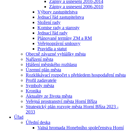
Zápisy a usnesení 2010-2014
Zápisy a usnesení 2006-2010
Výbory zastupitelstva
Jednací řád zastupitelstva
Složení rady
Komise rady a starosty
Jednací řád rady
Plánované termíny ZM a RM
Veřejnoprávní smlouvy
Pravidla a statut
Obecně závazné vyhlášky města
Nařízení města
Hlášení městského rozhlasu
Územní plán města
Rozklikávací rozpočet s přehledem hospodaření města
Profil zadavatele
Symboly města
Kronika
Aktuality ze života města
Veřejná prostranství města Horní Bříza
Strategický plán rozvoje města Horní Bříza 2023 -
2033
Úřad
Úřední deska
Valná hromada Honebního společenstva Horní