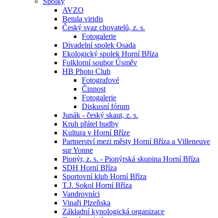
Spolky
AVZO
Betula viridis
Český svaz chovatelů, z. s.
Fotogalerie
Divadelní spolek Osada
Ekologický spolek Horní Bříza
Folklorní soubor Úsměv
HB Photo Club
Fotografové
Činnost
Fotogalerie
Diskusní fórum
Junák - český skaut, z. s.
Kruh přátel hudby
Kultura v Horní Bříze
Partnerství mezi městy Horní Bříza a Villeneuve
sur Yonne
Pionýr, z. s. - Pionýrská skupina Horní Bříza
SDH Horní Bříza
Sportovní klub Horní Bříza
T.J. Sokol Horní Bříza
Vandrovníci
Vinaři Plzeňska
Základní kynologická organizace