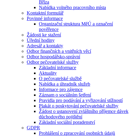
Bříza
Nabídka volného pracovního místa
Kontaktní formulář
Povinné informace
Organizační struktura MěÚ a označení
pověřence
Žádosti ke stažení
Úřední hodiny
Adresář a kontakty
Odbor finančních a vnitřních věcí
Odbor hospodářsko-správní
Odbor pečovatelské služby
Základní informace
Aktuality
O pečovatelské službě
Nabídka a úhradník služeb
Informace pro zájemce
Záznam o sociálním šetření
Pravidla pro podávání a vyřizování stížností
Plakát o poskytování pečovatelské služby
Žádost o ustanovení zvláštního příjemce dávek
důchodového pojištění
Základní sociální poradenství
GDPR
Prohlášení o zpracování osobních údajů