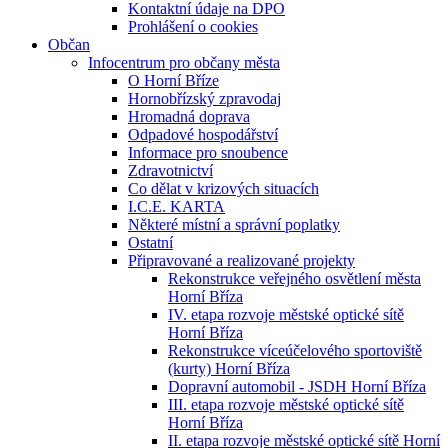
Kontaktní údaje na DPO
Prohlášení o cookies
Občan
Infocentrum pro občany města
O Horní Bříze
Hornobřízský zpravodaj
Hromadná doprava
Odpadové hospodářství
Informace pro snoubence
Zdravotnictví
Co dělat v krizových situacích
I.C.E. KARTA
Některé místní a správní poplatky
Ostatní
Připravované a realizované projekty
Rekonstrukce veřejného osvětlení města
Horní Bříza
IV. etapa rozvoje městské optické sítě
Horní Bříza
Rekonstrukce víceúčelového sportoviště
(kurty) Horní Bříza
Dopravní automobil - JSDH Horní Bříza
III. etapa rozvoje městské optické sítě
Horní Bříza
II. etapa rozvoje městské optické sítě Horní