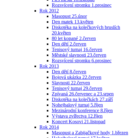
Rozsvícení stromku 1.prosinec
Rok 2012
Masopust 25.únor
Den matek 13.květen
Diskotéka na kolečkových bruslích
20.květen
80 let kopané 2.červen
Den dětí 2.červen
Tenisový turnaj 16.červen
Městské slavnosti 23.červen
Rozsvícení stromku 6.prosinec
Rok 2013
Den dětí 8.červen
Bojová ukázka 22.červen
Slavnosti 22.červen
Tenisový turnaj 29.červen
Zpívaná 26.červenec a 23.srpen
Diskotéka na kolečkách 27.září
Nohejbalový turnaj 5.říjen
Mezinárodní konference 8.říjen
Výstava zvířectva 12.říjen
Koncert Kosovi 21.listopad
Rok 2014
Masopust a Zabijačkové hody 1.březen