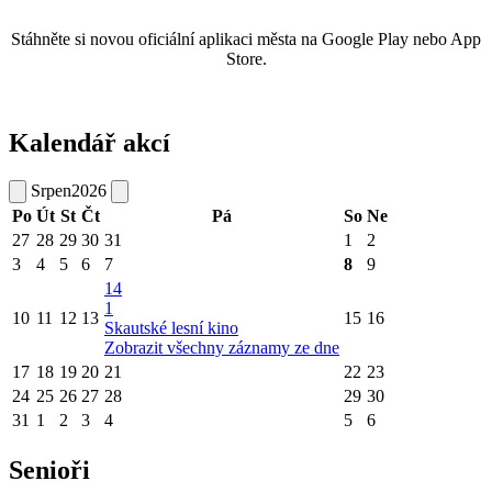
Stáhněte si novou oficiální aplikaci města na Google Play nebo App
Store.
Kalendář akcí
Srpen
2026
Po
Út
St
Čt
Pá
So
Ne
27
28
29
30
31
1
2
3
4
5
6
7
8
9
14
1
10
11
12
13
15
16
Skautské lesní kino
Zobrazit všechny záznamy ze dne
17
18
19
20
21
22
23
24
25
26
27
28
29
30
31
1
2
3
4
5
6
Senioři