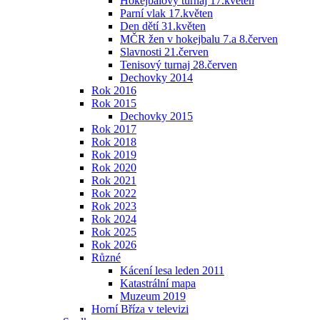
Hokejbalový turnaj 17.květen
Parní vlak 17.květen
Den dětí 31.květen
MČR žen v hokejbalu 7.a 8.červen
Slavnosti 21.červen
Tenisový turnaj 28.červen
Dechovky 2014
Rok 2016
Rok 2015
Dechovky 2015
Rok 2017
Rok 2018
Rok 2019
Rok 2020
Rok 2021
Rok 2022
Rok 2023
Rok 2024
Rok 2025
Rok 2026
Různé
Kácení lesa leden 2011
Katastrální mapa
Muzeum 2019
Horní Bříza v televizi