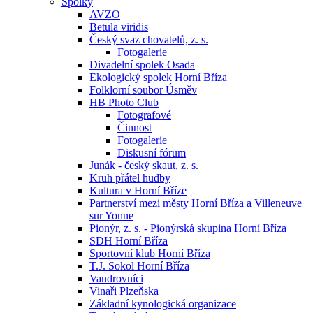
Spolky
AVZO
Betula viridis
Český svaz chovatelů, z. s.
Fotogalerie
Divadelní spolek Osada
Ekologický spolek Horní Bříza
Folklorní soubor Úsměv
HB Photo Club
Fotografové
Činnost
Fotogalerie
Diskusní fórum
Junák - český skaut, z. s.
Kruh přátel hudby
Kultura v Horní Bříze
Partnerství mezi městy Horní Bříza a Villeneuve
sur Yonne
Pionýr, z. s. - Pionýrská skupina Horní Bříza
SDH Horní Bříza
Sportovní klub Horní Bříza
T.J. Sokol Horní Bříza
Vandrovníci
Vinaři Plzeňska
Základní kynologická organizace