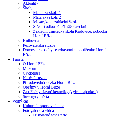
Aktuality
Školy
Mateřská škola 1
Mateřská škola 2
Masarykova základní škola
Střední odborné učiliště stavební
Základní umělecká škola Kralovice, pobočka
Horní Bříza
Knihovna
Pečovatelská služba
Domov pro osoby se zdravotním postižením Horní
Bříza
Turista
O Horní Bříze
Muzeum
Cyklotrasa
Naučná stezka
Přírodovědná stezka Horní Bříza
Oprámy v Horní Bříze
Za příběhy slavné keramiky (výlet s tajenkou)
Suvenýry města
Volný čas
Kulturní a sportovní akce
Fotogalerie a videa
Historické fotografie