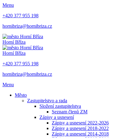
Menu
+420 377 955 198
hornibriza@hornibriza.cz
Horní Bříza
Horní Bříza
+420 377 955 198
hornibriza@hornibriza.cz
Menu
Město
Zastupitelstvo a rada
Složení zastupitelstva
Seznam členů ZM
Zápisy a usnesení
Zápisy a usnesení 2022-2026
Zápisy a usnesení 2018-2022
Zápisy a usnesení 2014-2018