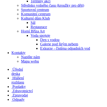
Termíny akcí
Středisko volného času (kroužky pro děti)
Sportovní centrum
Komunitní centrum
Kulturní dům Klub
Sál
Restaurace
Horní Bříza Art
Voda spojuje
Den s vodou
Galerie pod širým nebem
Exkurze - čistírna odpadních vod
Kontakty
Napište nám
Mapa webu
Úřední
deska
Hlášení
rozhlasu
Poplatky
Zdravotnictví
Zpravodaj
Odpady