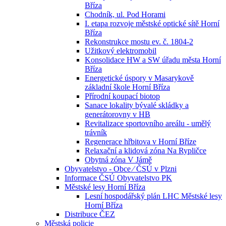
Bříza
Chodník, ul. Pod Horami
I. etapa rozvoje městské optické sítě Horní
Bříza
Rekonstrukce mostu ev. č. 1804-2
Užitkový elektromobil
Konsolidace HW a SW úřadu města Horní
Bříza
Energetické úspory v Masarykově
základní škole Horní Bříza
Přírodní koupací biotop
Sanace lokality bývalé skládky a
generátorovny v HB
Revitalizace sportovního areálu - umělý
trávník
Regenerace hřbitova v Horní Bříze
Relaxační a klidová zóna Na Rypličce
Obytná zóna V Jámě
Obyvatelstvo - Obce ⁄ ČSÚ v Plzni
Informace ČSÚ Obyvatelstvo PK
Městské lesy Horní Bříza
Lesní hospodářský plán LHC Městské lesy
Horní Bříza
Distribuce ČEZ
Městská policie