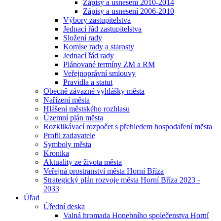
Zápisy a usnesení 2010-2014
Zápisy a usnesení 2006-2010
Výbory zastupitelstva
Jednací řád zastupitelstva
Složení rady
Komise rady a starosty
Jednací řád rady
Plánované termíny ZM a RM
Veřejnoprávní smlouvy
Pravidla a statut
Obecně závazné vyhlášky města
Nařízení města
Hlášení městského rozhlasu
Územní plán města
Rozklikávací rozpočet s přehledem hospodaření města
Profil zadavatele
Symboly města
Kronika
Aktuality ze života města
Veřejná prostranství města Horní Bříza
Strategický plán rozvoje města Horní Bříza 2023 -
2033
Úřad
Úřední deska
Valná hromada Honebního společenstva Horní