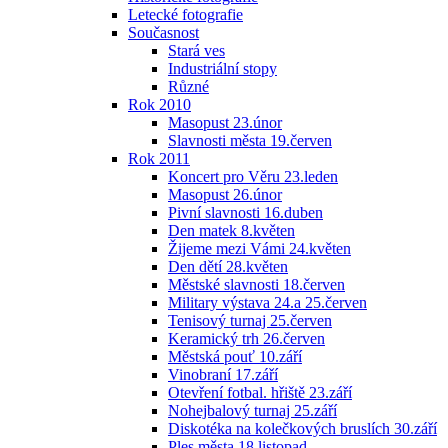
Letecké fotografie
Současnost
Stará ves
Industriální stopy
Různé
Rok 2010
Masopust 23.únor
Slavnosti města 19.červen
Rok 2011
Koncert pro Věru 23.leden
Masopust 26.únor
Pivní slavnosti 16.duben
Den matek 8.květen
Žijeme mezi Vámi 24.květen
Den dětí 28.květen
Městské slavnosti 18.červen
Military výstava 24.a 25.červen
Tenisový turnaj 25.červen
Keramický trh 26.červen
Městská pouť 10.září
Vinobraní 17.září
Otevření fotbal. hřiště 23.září
Nohejbalový turnaj 25.září
Diskotéka na kolečkových bruslích 30.září
Ples města 18.listopad