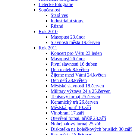
Letecké fotografie
Současnost
Stará ves
Industriální stopy
Různé
Rok 2010
Masopust 23.únor
Slavnosti města 19.červen
Rok 2011
Koncert pro Věru 23.leden
Masopust 26.únor
Pivní slavnosti 16.duben
Den matek 8.květen
Žijeme mezi Vámi 24.květen
Den dětí 28.květen
Městské slavnosti 18.červen
Military výstava 24.a 25.červen
Tenisový turnaj 25.červen
Keramický trh 26.červen
Městská pouť 10.září
Vinobraní 17.září
Otevření fotbal. hřiště 23.září
Nohejbalový turnaj 25.září
Diskotéka na kolečkových bruslích 30.září
Ples města 18.listopad