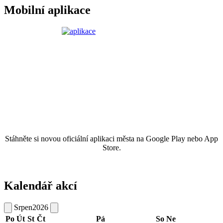
Mobilní aplikace
Stáhněte si novou oficiální aplikaci města na Google Play nebo App
Store.
Kalendář akcí
Srpen
2026
Po
Út
St
Čt
Pá
So
Ne