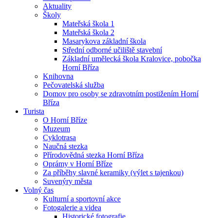
Aktuality
Školy
Mateřská škola 1
Mateřská škola 2
Masarykova základní škola
Střední odborné učiliště stavební
Základní umělecká škola Kralovice, pobočka
Horní Bříza
Knihovna
Pečovatelská služba
Domov pro osoby se zdravotním postižením Horní
Bříza
Turista
O Horní Bříze
Muzeum
Cyklotrasa
Naučná stezka
Přírodovědná stezka Horní Bříza
Oprámy v Horní Bříze
Za příběhy slavné keramiky (výlet s tajenkou)
Suvenýry města
Volný čas
Kulturní a sportovní akce
Fotogalerie a videa
Historické fotografie