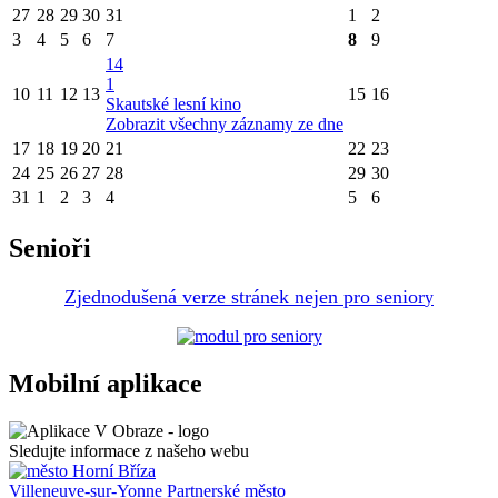
27
28
29
30
31
1
2
3
4
5
6
7
8
9
14
1
10
11
12
13
15
16
Skautské lesní kino
Zobrazit všechny záznamy ze dne
17
18
19
20
21
22
23
24
25
26
27
28
29
30
31
1
2
3
4
5
6
Senioři
Zjednodušená verze stránek nejen pro senior
y
Mobilní aplikace
Sledujte informace z našeho webu
Villeneuve-sur-Yonne
Partnerské město