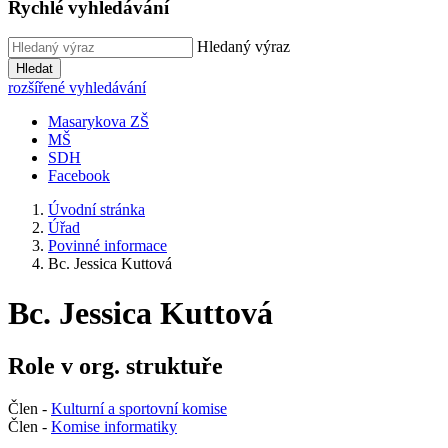
Rychlé vyhledávání
Hledaný výraz
Hledat
rozšířené vyhledávání
Masarykova ZŠ
MŠ
SDH
Facebook
Úvodní stránka
Úřad
Povinné informace
Bc. Jessica Kuttová
Bc. Jessica Kuttová
Role v org. struktuře
Člen -
Kulturní a sportovní komise
Člen -
Komise informatiky