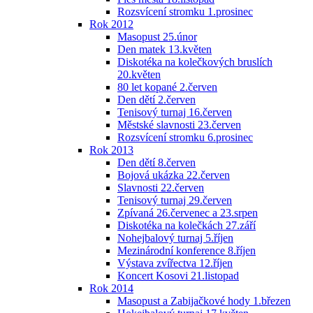
Rozsvícení stromku 1.prosinec
Rok 2012
Masopust 25.únor
Den matek 13.květen
Diskotéka na kolečkových bruslích
20.květen
80 let kopané 2.červen
Den dětí 2.červen
Tenisový turnaj 16.červen
Městské slavnosti 23.červen
Rozsvícení stromku 6.prosinec
Rok 2013
Den dětí 8.červen
Bojová ukázka 22.červen
Slavnosti 22.červen
Tenisový turnaj 29.červen
Zpívaná 26.červenec a 23.srpen
Diskotéka na kolečkách 27.září
Nohejbalový turnaj 5.říjen
Mezinárodní konference 8.říjen
Výstava zvířectva 12.říjen
Koncert Kosovi 21.listopad
Rok 2014
Masopust a Zabijačkové hody 1.březen