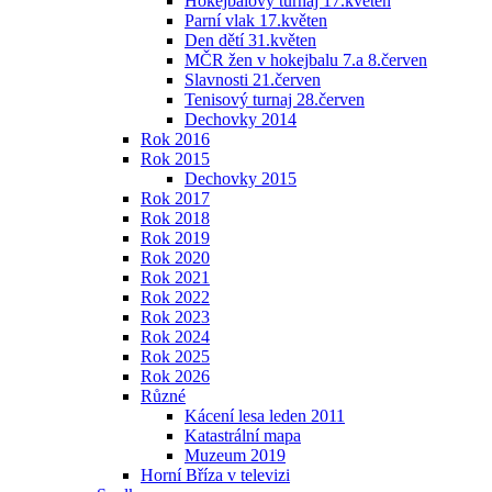
Hokejbalový turnaj 17.květen
Parní vlak 17.květen
Den dětí 31.květen
MČR žen v hokejbalu 7.a 8.červen
Slavnosti 21.červen
Tenisový turnaj 28.červen
Dechovky 2014
Rok 2016
Rok 2015
Dechovky 2015
Rok 2017
Rok 2018
Rok 2019
Rok 2020
Rok 2021
Rok 2022
Rok 2023
Rok 2024
Rok 2025
Rok 2026
Různé
Kácení lesa leden 2011
Katastrální mapa
Muzeum 2019
Horní Bříza v televizi