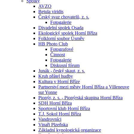
Spolky
AVZO
Betula viridis
Český svaz chovatelů, z. s.
Fotogalerie
Divadelní spolek Osada
Ekologický spolek Horní Bříza
Folklorní soubor Úsměv
HB Photo Club
Fotografové
Činnost
Fotogalerie
Diskusní fórum
Junák - český skaut, z. s.
Kruh přátel hudby
Kultura v Horní Bříze
Partnerství mezi městy Horní Bříza a Villeneuve
sur Yonne
Pionýr, z. s. - Pionýrská skupina Horní Bříza
SDH Horní Bříza
Sportovní klub Horní Bříza
T.J. Sokol Horní Bříza
Vandrovníci
Vinaři Plzeňska
Základní kynologická organizace