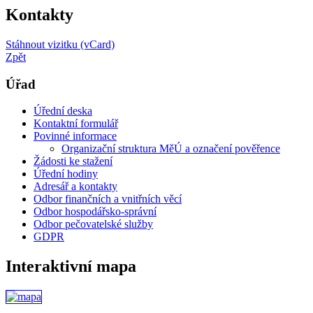
Kontakty
Stáhnout vizitku (vCard)
Zpět
Úřad
Úřední deska
Kontaktní formulář
Povinné informace
Organizační struktura MěÚ a označení pověřence
Žádosti ke stažení
Úřední hodiny
Adresář a kontakty
Odbor finančních a vnitřních věcí
Odbor hospodářsko-správní
Odbor pečovatelské služby
GDPR
Interaktivní mapa