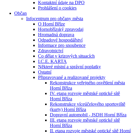
Kontaktní údaje na DPO
Prohlášení o cookies
Občan
Infocentrum pro občany města
O Horní Bříze
Hornobřízský zpravodaj
Hromadná doprava
Odpadové hospodářství
Informace pro snoubence
Zdravotnictví
Co dělat v krizových situacích
I.C.E. KARTA
Některé místní a správní poplatky
Ostatní
Připravované a realizované projekty
Rekonstrukce veřejného osvětlení města
Horní Bříza
IV. etapa rozvoje městské optické sítě
Horní Bříza
Rekonstrukce víceúčelového sportoviště
(kurty) Horní Bříza
Dopravní automobil - JSDH Horní Bříza
III. etapa rozvoje městské optické sítě
Horní Bříza
II. etapa rozvoje městské optické sítě Horní