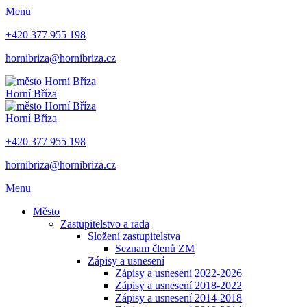
Menu
+420 377 955 198
hornibriza@hornibriza.cz
Horní Bříza
Horní Bříza
+420 377 955 198
hornibriza@hornibriza.cz
Menu
Město
Zastupitelstvo a rada
Složení zastupitelstva
Seznam členů ZM
Zápisy a usnesení
Zápisy a usnesení 2022-2026
Zápisy a usnesení 2018-2022
Zápisy a usnesení 2014-2018