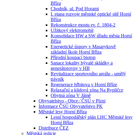
Bříza
Chodník, ul. Pod Horami
I. etapa rozvoje městské optické sítě Horní
Bříza
Rekonstrukce mostu ev. č. 1804-2
Užitkový elektromobil
Konsolidace HW a SW úřadu města Horní
Bříza
Energetické úspory v Masarykově
základní škole Horní Bříza
Přírodní koupací biotop
Sanace lokality bývalé skládky a
generátorovny v HB
Revitalizace sportovního areálu - umělý
trávník
Regenerace hřbitova v Horní Bříze
Relaxační a klidová zóna Na Rypličce
Obytná zóna V Jámě
Obyvatelstvo - Obce ⁄ ČSÚ v Plzni
Informace ČSÚ Obyvatelstvo PK
Městské lesy Horní Bříza
Lesní hospodářský plán LHC Městské lesy
Horní Bříza
Distribuce ČEZ
Městská policie