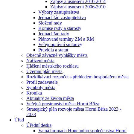
Zápisy a usnesení 2010-2014
Zápisy a usnesení 2006-2010
Výbory zastupitelstva
Jednací řád zastupitelstva
Složení rady
Komise rady a starosty
Jednací řád rady
Plánované termíny ZM a RM
Veřejnoprávní smlouvy
Pravidla a statut
Obecně závazné vyhlášky města
Nařízení města
Hlášení městského rozhlasu
Územní plán města
Rozklikávací rozpočet s přehledem hospodaření města
Profil zadavatele
Symboly města
Kronika
Aktuality ze života města
Veřejná prostranství města Horní Bříza
Strategický plán rozvoje města Horní Bříza 2023 -
2033
Úřad
Úřední deska
Valná hromada Honebního společenstva Horní