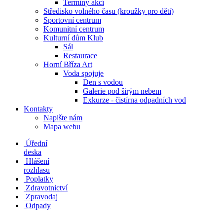
Termíny akcí
Středisko volného času (kroužky pro děti)
Sportovní centrum
Komunitní centrum
Kulturní dům Klub
Sál
Restaurace
Horní Bříza Art
Voda spojuje
Den s vodou
Galerie pod širým nebem
Exkurze - čistírna odpadních vod
Kontakty
Napište nám
Mapa webu
Úřední
deska
Hlášení
rozhlasu
Poplatky
Zdravotnictví
Zpravodaj
Odpady