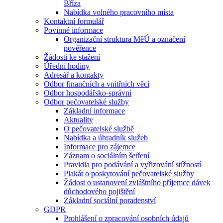
Bříza
Nabídka volného pracovního místa
Kontaktní formulář
Povinné informace
Organizační struktura MěÚ a označení
pověřence
Žádosti ke stažení
Úřední hodiny
Adresář a kontakty
Odbor finančních a vnitřních věcí
Odbor hospodářsko-správní
Odbor pečovatelské služby
Základní informace
Aktuality
O pečovatelské službě
Nabídka a úhradník služeb
Informace pro zájemce
Záznam o sociálním šetření
Pravidla pro podávání a vyřizování stížností
Plakát o poskytování pečovatelské služby
Žádost o ustanovení zvláštního příjemce dávek
důchodového pojištění
Základní sociální poradenství
GDPR
Prohlášení o zpracování osobních údajů