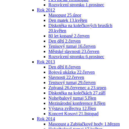
Rozsvícení stromku 1.prosinec
Rok 2012
Masopust 25.únor
Den matek 13.květen
Diskotéka na kolečkových bruslích
20.květen
80 let kopané 2.červen
Den dětí 2.červen
Tenisový turnaj 16.červen
Městské slavnosti 23.červen
Rozsvícení stromku 6.prosinec
Rok 2013
Den dětí 8.červen
Bojová ukázka 22.červen
Slavnosti 22.červen
Tenisový turnaj 29.červen
Zpívaná 26.červenec a 23.srpen
Diskotéka na kolečkách 27.září
Nohejbalový turnaj 5.říjen
Mezinárodní konference 8.říjen
Výstava zvířectva 12.říjen
Koncert Kosovi 21.listopad
Rok 2014
Masopust a Zabijačkové hody 1.březen