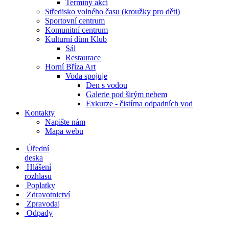
Termíny akcí
Středisko volného času (kroužky pro děti)
Sportovní centrum
Komunitní centrum
Kulturní dům Klub
Sál
Restaurace
Horní Bříza Art
Voda spojuje
Den s vodou
Galerie pod širým nebem
Exkurze - čistírna odpadních vod
Kontakty
Napište nám
Mapa webu
Úřední
deska
Hlášení
rozhlasu
Poplatky
Zdravotnictví
Zpravodaj
Odpady