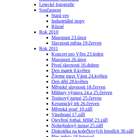
Letecké fotografie
Současnost
Stará ves
Industriální stopy
Různé
Rok 2010
Masopust 23.únor
Slavnosti města 19.červen
Rok 2011
Koncert pro Věru 23.leden
Masopust 26.únor
Pivní slavnosti 16.duben
Den matek 8.květen
Žijeme mezi Vámi 24.květen
Den dětí 28.květen
Městské slavnosti 18.červen
Military výstava 24.a 25.červen
Tenisový turnaj 25.červen
Keramický trh 26.červen
Městská pouť 10.září
Vinobraní 17.září
Otevření fotbal. hřiště 23.září
Nohejbalový turnaj 25.září
Diskotéka na kolečkových bruslích 30.září
Ples města 18.listopad