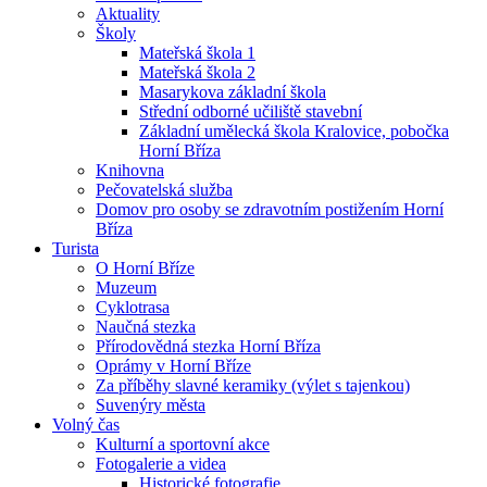
Aktuality
Školy
Mateřská škola 1
Mateřská škola 2
Masarykova základní škola
Střední odborné učiliště stavební
Základní umělecká škola Kralovice, pobočka
Horní Bříza
Knihovna
Pečovatelská služba
Domov pro osoby se zdravotním postižením Horní
Bříza
Turista
O Horní Bříze
Muzeum
Cyklotrasa
Naučná stezka
Přírodovědná stezka Horní Bříza
Oprámy v Horní Bříze
Za příběhy slavné keramiky (výlet s tajenkou)
Suvenýry města
Volný čas
Kulturní a sportovní akce
Fotogalerie a videa
Historické fotografie