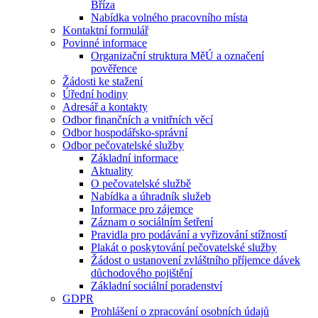
Bříza
Nabídka volného pracovního místa
Kontaktní formulář
Povinné informace
Organizační struktura MěÚ a označení
pověřence
Žádosti ke stažení
Úřední hodiny
Adresář a kontakty
Odbor finančních a vnitřních věcí
Odbor hospodářsko-správní
Odbor pečovatelské služby
Základní informace
Aktuality
O pečovatelské službě
Nabídka a úhradník služeb
Informace pro zájemce
Záznam o sociálním šetření
Pravidla pro podávání a vyřizování stížností
Plakát o poskytování pečovatelské služby
Žádost o ustanovení zvláštního příjemce dávek
důchodového pojištění
Základní sociální poradenství
GDPR
Prohlášení o zpracování osobních údajů