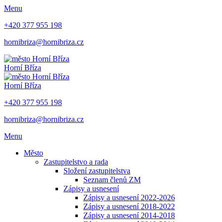
Menu
+420 377 955 198
hornibriza@hornibriza.cz
Horní Bříza
Horní Bříza
+420 377 955 198
hornibriza@hornibriza.cz
Menu
Město
Zastupitelstvo a rada
Složení zastupitelstva
Seznam členů ZM
Zápisy a usnesení
Zápisy a usnesení 2022-2026
Zápisy a usnesení 2018-2022
Zápisy a usnesení 2014-2018