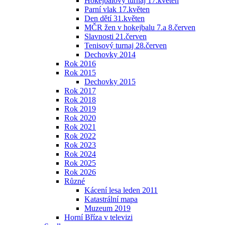
Hokejbalový turnaj 17.květen
Parní vlak 17.květen
Den dětí 31.květen
MČR žen v hokejbalu 7.a 8.červen
Slavnosti 21.červen
Tenisový turnaj 28.červen
Dechovky 2014
Rok 2016
Rok 2015
Dechovky 2015
Rok 2017
Rok 2018
Rok 2019
Rok 2020
Rok 2021
Rok 2022
Rok 2023
Rok 2024
Rok 2025
Rok 2026
Různé
Kácení lesa leden 2011
Katastrální mapa
Muzeum 2019
Horní Bříza v televizi