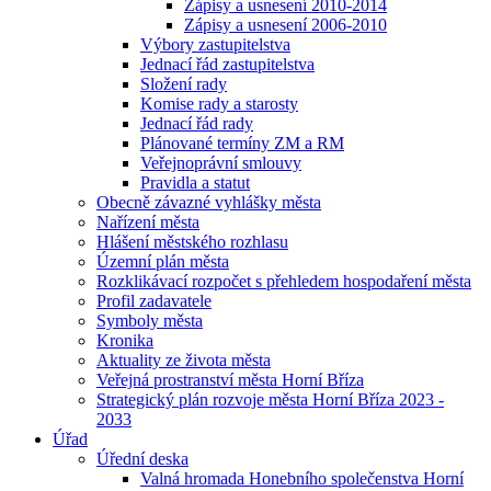
Zápisy a usnesení 2010-2014
Zápisy a usnesení 2006-2010
Výbory zastupitelstva
Jednací řád zastupitelstva
Složení rady
Komise rady a starosty
Jednací řád rady
Plánované termíny ZM a RM
Veřejnoprávní smlouvy
Pravidla a statut
Obecně závazné vyhlášky města
Nařízení města
Hlášení městského rozhlasu
Územní plán města
Rozklikávací rozpočet s přehledem hospodaření města
Profil zadavatele
Symboly města
Kronika
Aktuality ze života města
Veřejná prostranství města Horní Bříza
Strategický plán rozvoje města Horní Bříza 2023 -
2033
Úřad
Úřední deska
Valná hromada Honebního společenstva Horní