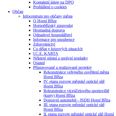
Kontaktní údaje na DPO
Prohlášení o cookies
Občan
Infocentrum pro občany města
O Horní Bříze
Hornobřízský zpravodaj
Hromadná doprava
Odpadové hospodářství
Informace pro snoubence
Zdravotnictví
Co dělat v krizových situacích
I.C.E. KARTA
Některé místní a správní poplatky
Ostatní
Připravované a realizované projekty
Rekonstrukce veřejného osvětlení města
Horní Bříza
IV. etapa rozvoje městské optické sítě
Horní Bříza
Rekonstrukce víceúčelového sportoviště
(kurty) Horní Bříza
Dopravní automobil - JSDH Horní Bříza
III. etapa rozvoje městské optické sítě
Horní Bříza
II. etapa rozvoje městské optické sítě Horní