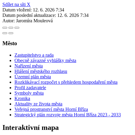
Sdílet na síti X
Datum vložení:
12. 6. 2026 7:34
Datum poslední aktualizace:
12. 6. 2026 7:34
Autor:
Jaromíra Mouleová
Město
Zastupitelstvo a rada
Obecně závazné vyhlášky města
Nařízení města
Hlášení městského rozhlasu
Územní plán města
Rozklikávací rozpočet s přehledem hospodaření města
Profil zadavatele
Symboly města
Kronika
Aktuality ze života města
Veřejná prostranství města Horní Bříza
Strategický plán rozvoje města Horní Bříza 2023 - 2033
Interaktivní mapa