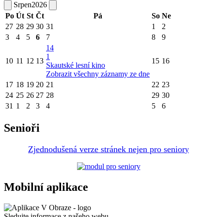
Srpen
2026
Po
Út
St
Čt
Pá
So
Ne
27
28
29
30
31
1
2
3
4
5
6
7
8
9
14
1
10
11
12
13
15
16
Skautské lesní kino
Zobrazit všechny záznamy ze dne
17
18
19
20
21
22
23
24
25
26
27
28
29
30
31
1
2
3
4
5
6
Senioři
Zjednodušená verze stránek nejen pro senior
y
Mobilní aplikace
Sledujte informace z našeho webu