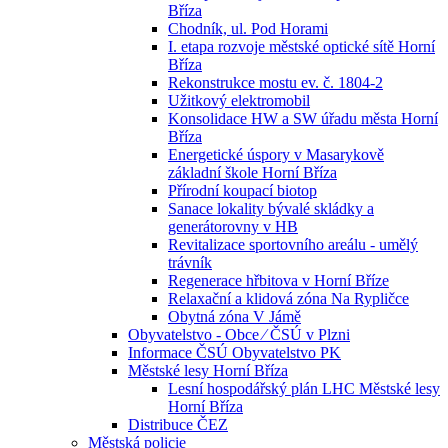
Bříza
Chodník, ul. Pod Horami
I. etapa rozvoje městské optické sítě Horní
Bříza
Rekonstrukce mostu ev. č. 1804-2
Užitkový elektromobil
Konsolidace HW a SW úřadu města Horní
Bříza
Energetické úspory v Masarykově
základní škole Horní Bříza
Přírodní koupací biotop
Sanace lokality bývalé skládky a
generátorovny v HB
Revitalizace sportovního areálu - umělý
trávník
Regenerace hřbitova v Horní Bříze
Relaxační a klidová zóna Na Rypličce
Obytná zóna V Jámě
Obyvatelstvo - Obce ⁄ ČSÚ v Plzni
Informace ČSÚ Obyvatelstvo PK
Městské lesy Horní Bříza
Lesní hospodářský plán LHC Městské lesy
Horní Bříza
Distribuce ČEZ
Městská policie