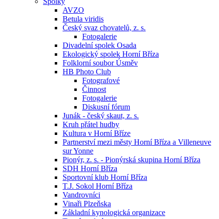
Spolky
AVZO
Betula viridis
Český svaz chovatelů, z. s.
Fotogalerie
Divadelní spolek Osada
Ekologický spolek Horní Bříza
Folklorní soubor Úsměv
HB Photo Club
Fotografové
Činnost
Fotogalerie
Diskusní fórum
Junák - český skaut, z. s.
Kruh přátel hudby
Kultura v Horní Bříze
Partnerství mezi městy Horní Bříza a Villeneuve
sur Yonne
Pionýr, z. s. - Pionýrská skupina Horní Bříza
SDH Horní Bříza
Sportovní klub Horní Bříza
T.J. Sokol Horní Bříza
Vandrovníci
Vinaři Plzeňska
Základní kynologická organizace