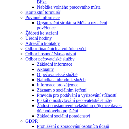
Bříza
Nabídka volného pracovního místa
Kontaktní formulář
Povinné informace
Organizační struktura MěÚ a označení
pověřence
Žádosti ke stažení
Úřední hodiny
Adresář a kontakty
Odbor finančních a vnitřních věcí
Odbor hospodářsko-správní
Odbor pečovatelské služby
Základní informace
Aktuality
O pečovatelské službě
Nabídka a úhradník služeb
Informace pro zájemce
Záznam o sociálním šetření
Pravidla pro podávání a vyřizování stížností
Plakát o poskytování pečovatelské služby
Žádost o ustanovení zvláštního příjemce dávek
důchodového pojištění
Základní sociální poradenství
GDPR
Prohlášení o zpracování osobních údajů