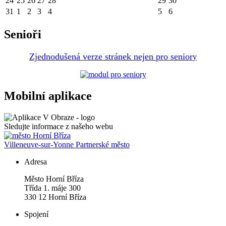
24
25
26
27
28
29
30
31
1
2
3
4
5
6
Senioři
Zjednodušená verze stránek nejen pro senior
y
Mobilní aplikace
Sledujte informace z našeho webu
Villeneuve-sur-Yonne
Partnerské město
Adresa
Město Horní Bříza
Třída 1. máje 300
330 12 Horní Bříza
Spojení