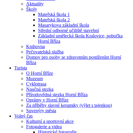
Aktuality
Školy
Mateřská škola 1
Mateřská škola 2
Masarykova základní škola
Střední odborné učiliště stavební
Základní umělecká škola Kralovice, pobočka
Horní Bříza
Knihovna
Pečovatelská služba
Domov pro osoby se zdravotním postižením Horní
Bříza
Turista
O Horní Bříze
Muzeum
Cyklotrasa
Naučná stezka
Přírodovědná stezka Horní Bříza
Oprámy v Horní Bříze
Za příběhy slavné keramiky (výlet s tajenkou)
Suvenýry města
Volný čas
Kulturní a sportovní akce
Fotogalerie a videa
Historické fotografie