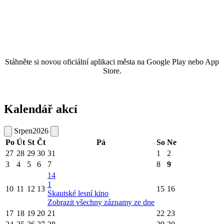
Stáhněte si novou oficiální aplikaci města na Google Play nebo App
Store.
Kalendář akcí
Srpen
2026
Po
Út
St
Čt
Pá
So
Ne
27
28
29
30
31
1
2
3
4
5
6
7
8
9
14
1
10
11
12
13
15
16
Skautské lesní kino
Zobrazit všechny záznamy ze dne
17
18
19
20
21
22
23