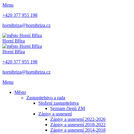
Menu
+420 377 955 198
hornibriza@hornibriza.cz
Horní Bříza
Horní Bříza
+420 377 955 198
hornibriza@hornibriza.cz
Menu
Město
Zastupitelstvo a rada
Složení zastupitelstva
Seznam členů ZM
Zápisy a usnesení
Zápisy a usnesení 2022-2026
Zápisy a usnesení 2018-2022
Zápisy a usnesení 2014-2018