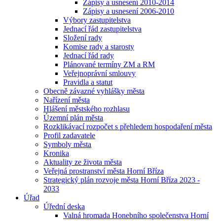
Zápisy a usnesení 2010-2014
Zápisy a usnesení 2006-2010
Výbory zastupitelstva
Jednací řád zastupitelstva
Složení rady
Komise rady a starosty
Jednací řád rady
Plánované termíny ZM a RM
Veřejnoprávní smlouvy
Pravidla a statut
Obecně závazné vyhlášky města
Nařízení města
Hlášení městského rozhlasu
Územní plán města
Rozklikávací rozpočet s přehledem hospodaření města
Profil zadavatele
Symboly města
Kronika
Aktuality ze života města
Veřejná prostranství města Horní Bříza
Strategický plán rozvoje města Horní Bříza 2023 -
2033
Úřad
Úřední deska
Valná hromada Honebního společenstva Horní