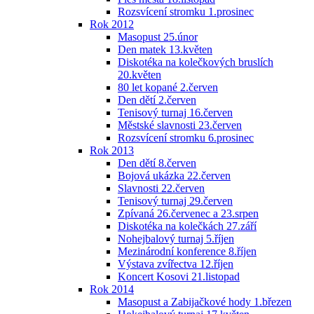
Rozsvícení stromku 1.prosinec
Rok 2012
Masopust 25.únor
Den matek 13.květen
Diskotéka na kolečkových bruslích
20.květen
80 let kopané 2.červen
Den dětí 2.červen
Tenisový turnaj 16.červen
Městské slavnosti 23.červen
Rozsvícení stromku 6.prosinec
Rok 2013
Den dětí 8.červen
Bojová ukázka 22.červen
Slavnosti 22.červen
Tenisový turnaj 29.červen
Zpívaná 26.červenec a 23.srpen
Diskotéka na kolečkách 27.září
Nohejbalový turnaj 5.říjen
Mezinárodní konference 8.říjen
Výstava zvířectva 12.říjen
Koncert Kosovi 21.listopad
Rok 2014
Masopust a Zabijačkové hody 1.březen