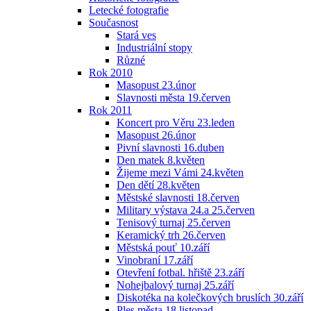
Letecké fotografie
Současnost
Stará ves
Industriální stopy
Různé
Rok 2010
Masopust 23.únor
Slavnosti města 19.červen
Rok 2011
Koncert pro Věru 23.leden
Masopust 26.únor
Pivní slavnosti 16.duben
Den matek 8.květen
Žijeme mezi Vámi 24.květen
Den dětí 28.květen
Městské slavnosti 18.červen
Military výstava 24.a 25.červen
Tenisový turnaj 25.červen
Keramický trh 26.červen
Městská pouť 10.září
Vinobraní 17.září
Otevření fotbal. hřiště 23.září
Nohejbalový turnaj 25.září
Diskotéka na kolečkových bruslích 30.září
Ples města 18.listopad