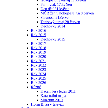
Hokejbalový turnaj 17.květen
Parní vlak 17.květen
Den dětí 31.květen
MČR žen v hokejbalu 7.a 8.červen
Slavnosti 21.červen
Tenisový turnaj 28.červen
Dechovky 2014
Rok 2016
Rok 2015
Dechovky 2015
Rok 2017
Rok 2018
Rok 2019
Rok 2020
Rok 2021
Rok 2022
Rok 2023
Rok 2024
Rok 2025
Rok 2026
Různé
Kácení lesa leden 2011
Katastrální mapa
Muzeum 2019
Horní Bříza v televizi