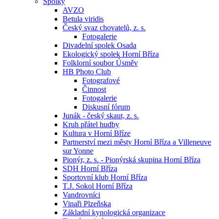
Spolky
AVZO
Betula viridis
Český svaz chovatelů, z. s.
Fotogalerie
Divadelní spolek Osada
Ekologický spolek Horní Bříza
Folklorní soubor Úsměv
HB Photo Club
Fotografové
Činnost
Fotogalerie
Diskusní fórum
Junák - český skaut, z. s.
Kruh přátel hudby
Kultura v Horní Bříze
Partnerství mezi městy Horní Bříza a Villeneuve
sur Yonne
Pionýr, z. s. - Pionýrská skupina Horní Bříza
SDH Horní Bříza
Sportovní klub Horní Bříza
T.J. Sokol Horní Bříza
Vandrovníci
Vinaři Plzeňska
Základní kynologická organizace