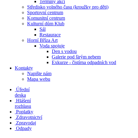
Termíny akcí
Středisko volného času (kroužky pro děti)
Sportovní centrum
Komunitní centrum
Kulturní dům Klub
Sál
Restaurace
Horní Bříza Art
Voda spojuje
Den s vodou
Galerie pod širým nebem
Exkurze - čistírna odpadních vod
Kontakty
Napište nám
Mapa webu
Úřední
deska
Hlášení
rozhlasu
Poplatky
Zdravotnictví
Zpravodaj
Odpady