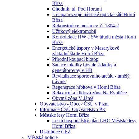
Bříza
Chodník, ul. Pod Horami
I. etapa rozvoje městské optické sítě Horní
Bříza
Rekonstrukce mostu ev. č. 1804-2
Užitkový elektromobil
Konsolidace HW a SW úřadu města Horní
Bříza
Energetické úspory v Masarykově
základní škole Horní Bříza
Přírodní koupací biotop
Sanace lokality bývalé skládky a
generátorovny v HB
Revitalizace sportovního areálu - umělý
trávník
Regenerace hřbitova v Horní Bříze
Relaxační a klidová zóna Na Rypličce
Obytná zóna V Jámě
Obyvatelstvo - Obce ⁄ ČSÚ v Plzni
Informace ČSÚ Obyvatelstvo PK
Městské lesy Horní Bříza
Lesní hospodářský plán LHC Městské lesy
Horní Bříza
Distribuce ČEZ
Městská policie