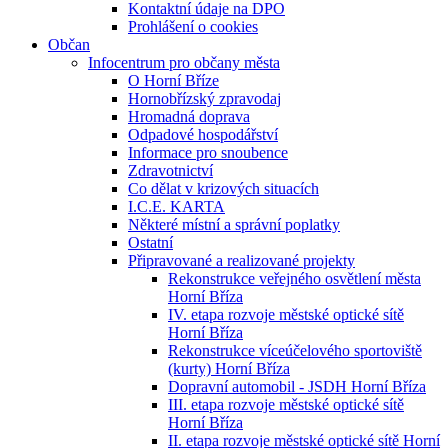
Kontaktní údaje na DPO
Prohlášení o cookies
Občan
Infocentrum pro občany města
O Horní Bříze
Hornobřízský zpravodaj
Hromadná doprava
Odpadové hospodářství
Informace pro snoubence
Zdravotnictví
Co dělat v krizových situacích
I.C.E. KARTA
Některé místní a správní poplatky
Ostatní
Připravované a realizované projekty
Rekonstrukce veřejného osvětlení města
Horní Bříza
IV. etapa rozvoje městské optické sítě
Horní Bříza
Rekonstrukce víceúčelového sportoviště
(kurty) Horní Bříza
Dopravní automobil - JSDH Horní Bříza
III. etapa rozvoje městské optické sítě
Horní Bříza
II. etapa rozvoje městské optické sítě Horní